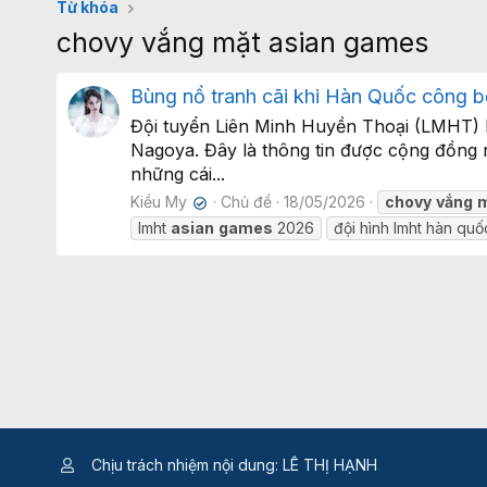
Từ khóa
chovy vắng mặt asian games
Bùng nổ tranh cãi khi Hàn Quốc công 
Đội tuyển Liên Minh Huyền Thoại (LMHT) H
Nagoya. Đây là thông tin được cộng đồng n
những cái...
Kiều My
Chủ đề
18/05/2026
chovy
vắng
✔
lmht
asian
games
2026
đội hình lmht hàn qu
Chịu trách nhiệm nội dung: LÊ THỊ HẠNH