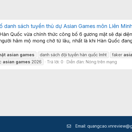
bố danh sách tuyển thủ dự Asian Games môn Liên Min
àn Quốc vừa chính thức công bố 6 gương mặt sẽ đại diện 
gười hâm mộ mong chờ từ lâu, nhất là khi Hàn Quốc đang g
mặt
asian
games
danh sách đội tuyển hàn quốc lmht
faker
asi
ốc
asian
games
2026
Trả lời: 0
Diễn đàn:
Nóng trên mạng
Email:
quangcao.vnreview@g