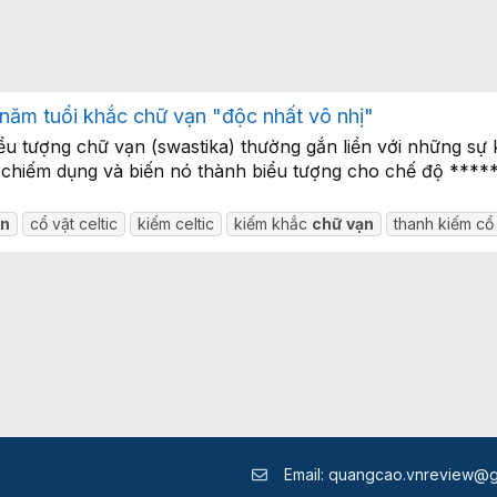
 năm tuổi khắc chữ vạn "độc nhất vô nhị"
ểu tượng chữ vạn (swastika) thường gắn liền với những sự 
ã chiếm dụng và biến nó thành biểu tượng cho chế độ *****
ạn
cổ vật celtic
kiếm celtic
kiếm khắc
chữ
vạn
thanh kiếm cổ
Email:
quangcao.vnreview@g