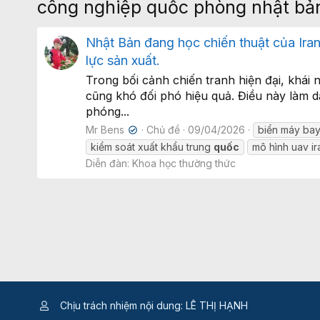
công nghiệp quốc phòng nhật bả
Nhật Bản đang học chiến thuật của Ira
lực sản xuất.
Trong bối cảnh chiến tranh hiện đại, khái
cũng khó đối phó hiệu quả. Điều này làm dấ
phóng...
Mr Bens
Chủ đề
09/04/2026
biển máy bay
✔
kiểm soát xuất khẩu trung
quốc
mô hình uav ir
Diễn đàn:
Khoa học thường thức
Chịu trách nhiệm nội dung: LÊ THỊ HẠNH