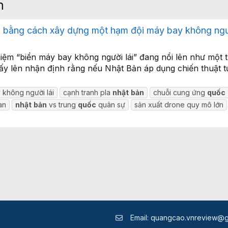
n
n bằng cách xây dựng một hạm đội máy bay không ngườ
 niệm “biển máy bay không người lái” đang nổi lên như một
y lên nhận định rằng nếu Nhật Bản áp dụng chiến thuật tươ
 không người lái
cạnh tranh pla
nhật
bản
chuỗi cung ứng
quốc
an
nhật
bản
vs trung
quốc
quân sự
sản xuất drone quy mô lớn
Email:
quangcao.vnreview@g