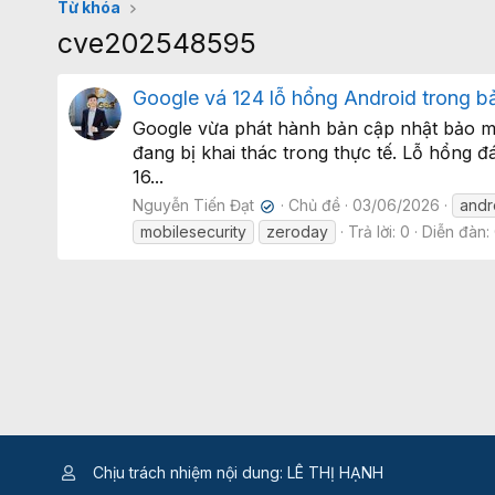
Từ khóa
cve202548595
Google vá 124 lỗ hổng Android trong bả
Google vừa phát hành bản cập nhật bảo mậ
đang bị khai thác trong thực tế. Lỗ hổng 
16...
Nguyễn Tiến Đạt
Chủ đề
03/06/2026
andr
✔
mobilesecurity
zeroday
Trả lời: 0
Diễn đàn:
Chịu trách nhiệm nội dung: LÊ THỊ HẠNH