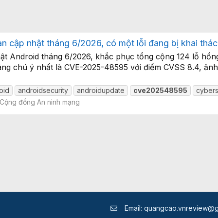
n cập nhật tháng 6/2026, có một lỗi đang bị khai thác
t Android tháng 6/2026, khắc phục tổng cộng 124 lỗ hổng
đáng chú ý nhất là CVE-2025-48595 với điểm CVSS 8.4, ảnh 
oid
androidsecurity
androidupdate
cve202548595
cybers
Cộng đồng An ninh mạng
Email:
quangcao.vnreview@g