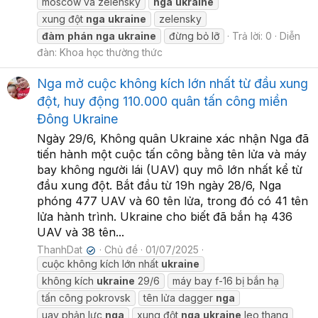
moscow và zelensky
nga
ukraine
xung đột
nga
ukraine
zelensky
đàm
phán
nga
ukraine
đừng bỏ lỡ
Trả lời: 0
Diễn
đàn:
Khoa học thường thức
Nga mở cuộc không kích lớn nhất từ đầu xung
đột, huy động 110.000 quân tấn công miền
Đông Ukraine
Ngày 29/6, Không quân Ukraine xác nhận Nga đã
tiến hành một cuộc tấn công bằng tên lửa và máy
bay không người lái (UAV) quy mô lớn nhất kể từ
đầu xung đột. Bắt đầu từ 19h ngày 28/6, Nga
phóng 477 UAV và 60 tên lửa, trong đó có 41 tên
lửa hành trình. Ukraine cho biết đã bắn hạ 436
UAV và 38 tên...
ThanhDat
Chủ đề
01/07/2025
✔
cuộc không kích lớn nhất
ukraine
không kích
ukraine
29/6
máy bay f-16 bị bắn hạ
tấn công pokrovsk
tên lửa dagger
nga
uav phản lực
nga
xung đột
nga
ukraine
leo thang