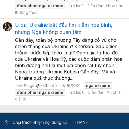
đàm
phán
nga
ukraine
Trả lời: 1
Diễn đàn:
Khoa học
thường thức
Ú òa! Ukraine bắt đầu tìm kiếm hòa bình,
nhưng Nga không quan tâm
Gần đây, toàn bộ phương Tây đang cổ vũ cho
chiến thắng của Ukraine ở Kherson. Sau chiến
thắng, bước tiếp theo là gì? Đánh giá từ thái độ
của Ukraine và Hoa Kỳ, các cuộc đàm phán hòa
bình dường như là một lựa chọn rất tùy chọn.
Ngoại trưởng Ukraine Kubela Gần đây, Mỹ và
Ukraine quả thực thường...
The Kings
Chủ đề
10/08/2021
nga
ukraine
✔
đàm
phán
nga
ukraine
Trả lời: 0
Diễn đàn:
Ăn chơi
giải trí
Chịu trách nhiệm nội dung: LÊ THỊ HẠNH