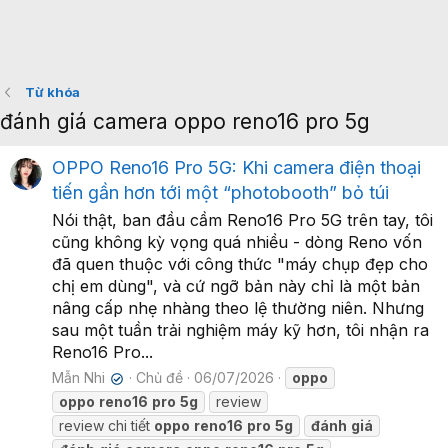
Từ khóa
đánh giá camera oppo reno16 pro 5g
OPPO Reno16 Pro 5G: Khi camera điện thoại
tiến gần hơn tới một “photobooth” bỏ túi
Nói thật, ban đầu cầm Reno16 Pro 5G trên tay, tôi
cũng không kỳ vọng quá nhiều - dòng Reno vốn
đã quen thuộc với công thức "máy chụp đẹp cho
chị em dùng", và cứ ngỡ bản này chỉ là một bản
nâng cấp nhẹ nhàng theo lệ thường niên. Nhưng
sau một tuần trải nghiệm máy kỹ hơn, tôi nhận ra
Reno16 Pro...
Mẫn Nhi
Chủ đề
06/07/2026
oppo
✔
oppo
reno16
pro
5g
review
review chi tiết
oppo
reno16
pro
5g
đánh
giá