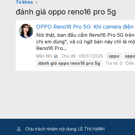
Từ khóa
đánh giá oppo reno16 pro 5g
OPPO Reno16 Pro 5G: Khi camera điện t
Nói thật, ban đầu cầm Reno16 Pro 5G trên
chị em dùng", và cứ ngỡ bản này chỉ là mộ
Reno16 Pro...
Mẫn Nhi
Chủ đề
06/07/2026
oppo
opp
✔
đánh
giá
oppo
reno16
pro
5g
Trả lời: 0
Diễn
Chịu trách nhiệm nội dung: LÊ THỊ HẠNH