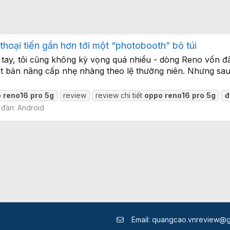
hoại tiến gần hơn tới một “photobooth” bỏ túi
 tay, tôi cũng không kỳ vọng quá nhiều - dòng Reno vốn 
t bản nâng cấp nhẹ nhàng theo lệ thường niên. Nhưng sau 
o
reno16
pro
5g
review
review chi tiết
oppo
reno16
pro
5g
đ
 đàn:
Android
Email:
quangcao.vnreview@g