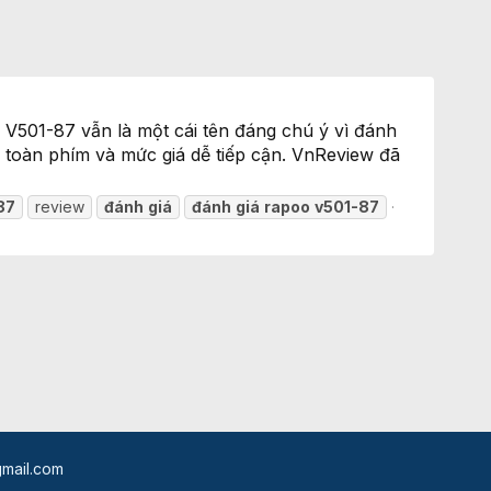
 V501-87 vẫn là một cái tên đáng chú ý vì đánh
 toàn phím và mức giá dễ tiếp cận. VnReview đã
87
review
đánh
giá
đánh
giá
rapoo
v501-87
mail.com