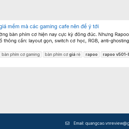
giá mềm mà các gaming cafe nên để ý tới
trường bàn phím cơ hiện nay cực kỳ đông đúc. Nhưng Rapoo
thông cần: layout gọn, switch cơ học, RGB, anti-ghosting
bàn phím cơ gaming
bàn phím cơ
giá
rẻ
rapoo
rapoo
v501-
Email:
quangcao.vnreview@g