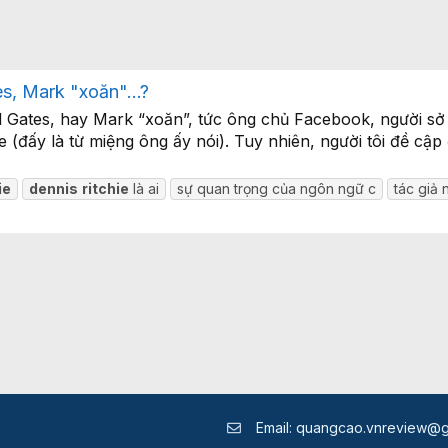
es, Mark "xoăn"...?
ill Gates, hay Mark “xoăn”, tức ông chủ Facebook, người 
e (đấy là từ miệng ông ấy nói). Tuy nhiên, người tôi đề cậ
ie
dennis
ritchie
là ai
sự quan trọng của ngôn ngữ c
tác giả 
Email:
quangcao.vnreview@g