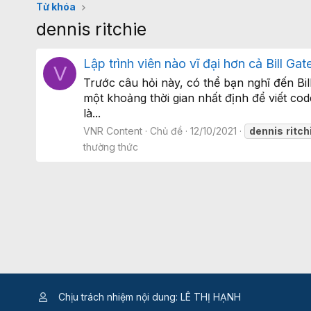
Từ khóa
dennis ritchie
Lập trình viên nào vĩ đại hơn cả Bill Gat
V
Trước câu hỏi này, có thể bạn nghĩ đến B
một khoảng thời gian nhất định để viết cod
là...
VNR Content
Chủ đề
12/10/2021
dennis
ritch
thường thức
Chịu trách nhiệm nội dung: LÊ THỊ HẠNH