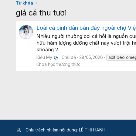
Từ khóa
giá cá thu tươi
Loài cá bình dân bán đầy ngoài chợ Vi
Nhiều người thường coi cá hồi là nguồn cu
hữu hàm lượng dưỡng chất này vượt trội 
khoảng 2...
Kiều My
Chủ đề
28/05/2026
axit béo ome
✔
Khoa học thường thức
Chịu trách nhiệm nội dung: LÊ THỊ HẠNH