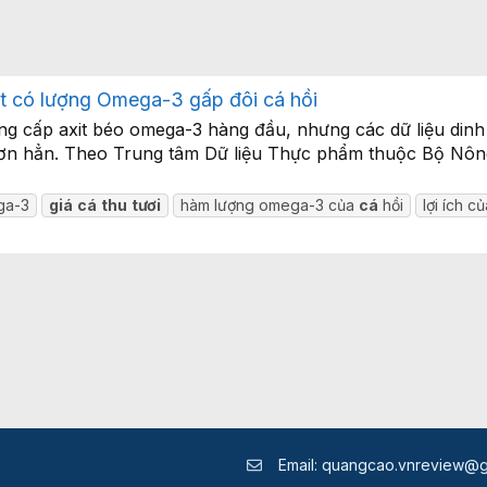
ệt có lượng Omega-3 gấp đôi cá hồi
ng cấp axit béo omega-3 hàng đầu, nhưng các dữ liệu dinh 
hơn hẳn. Theo Trung tâm Dữ liệu Thực phẩm thuộc Bộ Nông
ga-3
giá
cá
thu
tươi
hàm lượng omega-3 của
cá
hồi
lợi ích c
Email:
quangcao.vnreview@g