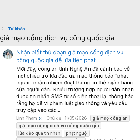
Từ khóa
giả mạo cổng dịch vụ công quốc gia
Nhận biết thủ đoạn giả mạo cổng dịch vụ
công quốc gia để lừa tiền phạt
Mới đây, công an tỉnh Nghệ An đã cảnh báo về
một chiêu trò lừa đảo giả mạo thông báo “phạt
nguội” nhằm chiếm đoạt thông tin thẻ ngân hàng
của người dân. Nhiều trường hợp người dân nhận
được tin nhắn SMS từ số điện thoại lạ, thông báo
rằng họ đã vi phạm luật giao thông và yêu cầu
truy cập vào các...
Linh Pham
Chủ đề
11/05/2026
giả
maọ
công
an
✔
giả
mạo
cổng
dịch
vụ
công
quốc
gia
lừa đảo qua tin nhắn
phạt nguội