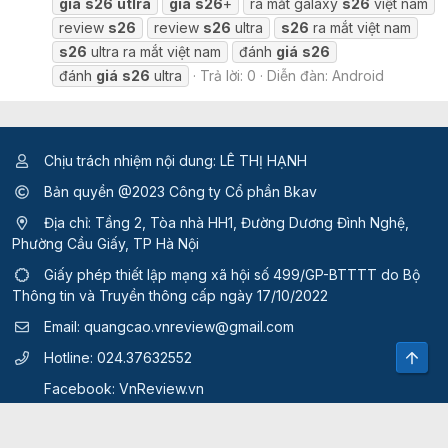
giá
s26
utlra
giá
s26
+
ra mắt galaxy
s26
việt nam
review
s26
review
s26
ultra
s26
ra mắt việt nam
s26
ultra ra mắt việt nam
đánh
giá
s26
đánh
giá
s26
ultra
Trả lời: 0
Diễn đàn:
Android
Chịu trách nhiệm nội dung: LÊ THỊ HẠNH
Bản quyền @2023 Công ty Cổ phần Bkav
Địa chỉ: Tầng 2, Tòa nhà HH1, Đường Dương Đình Nghệ,
Phường Cầu Giấy, TP Hà Nội
Giấy phép thiết lập mạng xã hội số 499/GP-BTTTT
do Bộ
Thông tin và Truyền thông cấp ngày 17/10/2022
Email:
quangcao.vnreview@gmail.com
Top
Hotline:
024.37632552
Facebook:
VnReview.vn
Quy định và điều khoản sử dụng