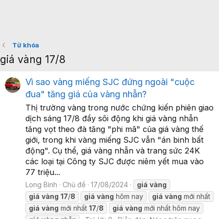
Từ khóa
giá vàng 17/8
Vì sao vàng miếng SJC đứng ngoài "cuộc
đua" tăng giá của vàng nhẫn?
Thị trường vàng trong nước chứng kiến phiên giao
dịch sáng 17/8 đầy sôi động khi giá vàng nhẫn
tăng vọt theo đà tăng "phi mã" của giá vàng thế
giới, trong khi vàng miếng SJC vẫn "án binh bất
động". Cụ thể, giá vàng nhẫn và trang sức 24K
các loại tại Công ty SJC được niêm yết mua vào
77 triệu...
Long Bình
Chủ đề
17/08/2024
giá
vàng
giá
vàng
17
/
8
giá
vàng
hôm nay
giá
vàng
mới nhất
giá
vàng
mới nhất
17
/
8
giá
vàng
mới nhất hôm nay