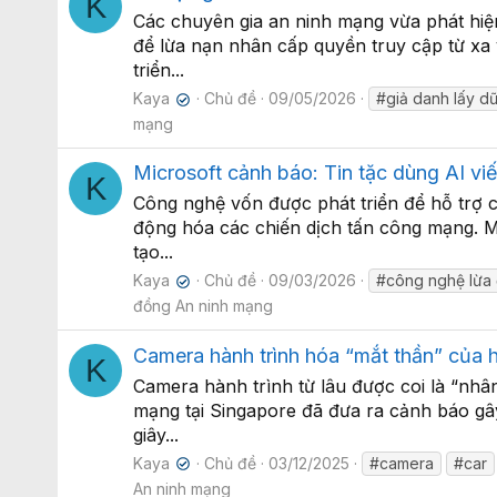
K
Các chuyên gia an ninh mạng vừa phát hiện
để lừa nạn nhân cấp quyền truy cập từ xa 
triển...
Kaya
Chủ đề
09/05/2026
#giả danh lấy dữ
✔
mạng
Microsoft cảnh báo: Tin tặc dùng AI vi
K
Công nghệ vốn được phát triển để hỗ trợ co
động hóa các chiến dịch tấn công mạng. Mộ
tạo...
Kaya
Chủ đề
09/03/2026
#công nghệ lừa
✔
đồng An ninh mạng
Camera hành trình hóa “mắt thần” của 
K
Camera hành trình từ lâu được coi là “nh
mạng tại Singapore đã đưa ra cảnh báo gây
giây...
Kaya
Chủ đề
03/12/2025
#camera
#car
✔
An ninh mạng