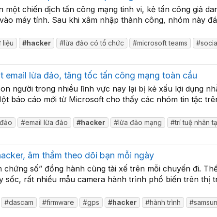
 một chiến dịch tấn công mạng tinh vi, kẻ tấn công giả da
vào máy tính. Sau khi xâm nhập thành công, nhóm này đánh 
 liệu
#hacker
#lừa đảo có tổ chức
#microsoft teams
#socia
ết email lừa đảo, tăng tốc tấn công mạng toàn cầu
n người trong nhiều lĩnh vực nay lại bị kẻ xấu lợi dụng nhằ
t báo cáo mới từ Microsoft cho thấy các nhóm tin tặc trên
 đảo
#email lừa đảo
#hacker
#lừa đảo mạng
#trí tuệ nhân 
hacker, âm thầm theo dõi bạn mỗi ngày
ân chứng số” đồng hành cùng tài xế trên mỗi chuyến đi. T
 sốc, rất nhiều mẫu camera hành trình phổ biến trên thị t
#dascam
#firmware
#gps
#hacker
#hành trình
#samsu