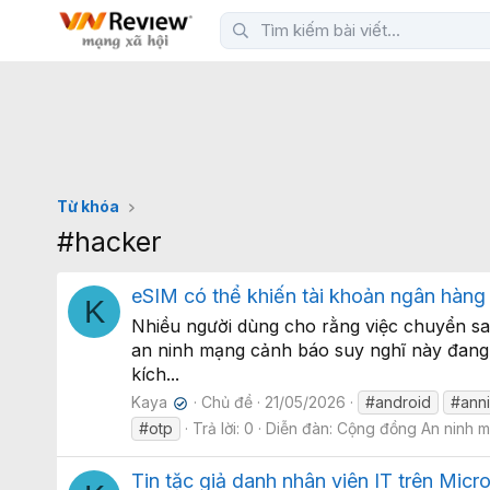
Từ khóa
#hacker
eSIM có thể khiến tài khoản ngân hàng 
K
Nhiều người dùng cho rằng việc chuyển san
an ninh mạng cảnh báo suy nghĩ này đang t
kích...
Kaya
Chủ đề
21/05/2026
#android
#ann
✔
#otp
Trả lời: 0
Diễn đàn:
Cộng đồng An ninh 
Tin tặc giả danh nhân viên IT trên Mic