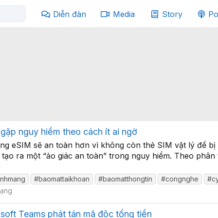
Diễn đàn
Media
Story
Po
gặp nguy hiểm theo cách ít ai ngờ
g eSIM sẽ an toàn hơn vì không còn thẻ SIM vật lý để bị 
ạo ra một “ảo giác an toàn” trong nguy hiểm. Theo phân tí
inhmang
#baomattaikhoan
#baomatthongtin
#congnghe
#cy
mạng
rosoft Teams phát tán mã độc tống tiền