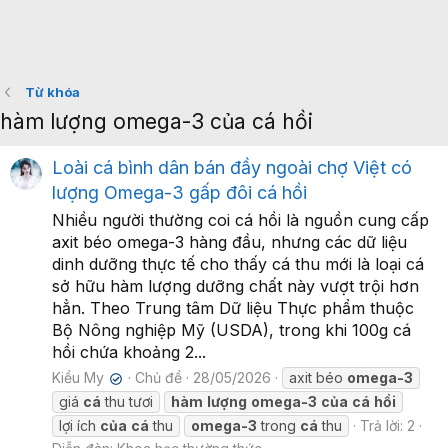
Từ khóa
hàm lượng omega-3 của cá hồi
Loài cá bình dân bán đầy ngoài chợ Việt có
lượng Omega-3 gấp đôi cá hồi
Nhiều người thường coi cá hồi là nguồn cung cấp
axit béo omega-3 hàng đầu, nhưng các dữ liệu
dinh dưỡng thực tế cho thấy cá thu mới là loại cá
sở hữu hàm lượng dưỡng chất này vượt trội hơn
hẳn. Theo Trung tâm Dữ liệu Thực phẩm thuộc
Bộ Nông nghiệp Mỹ (USDA), trong khi 100g cá
hồi chứa khoảng 2...
Kiều My
Chủ đề
28/05/2026
axit béo
omega-3
✔
giá
cá
thu tươi
hàm
lượng
omega-3
của
cá
hồi
lợi ích
của
cá
thu
omega-3
trong
cá
thu
Trả lời: 2