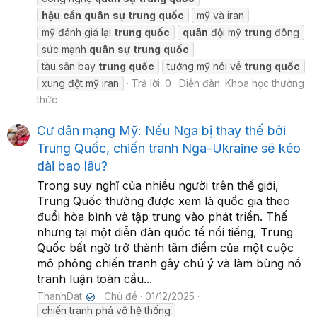
hậu
cần
quân
sự
trung
quốc
mỹ và iran
mỹ đánh giá lại
trung
quốc
quân
đội mỹ
trung
đông
sức mạnh
quân
sự
trung
quốc
tàu sân bay
trung
quốc
tướng mỹ nói về
trung
quốc
xung đột mỹ iran
Trả lời: 0
Diễn đàn:
Khoa học thường
thức
Cư dân mạng Mỹ: Nếu Nga bị thay thế bởi
Trung Quốc, chiến tranh Nga-Ukraine sẽ kéo
dài bao lâu?
Trong suy nghĩ của nhiều người trên thế giới,
Trung Quốc thường được xem là quốc gia theo
đuổi hòa bình và tập trung vào phát triển. Thế
nhưng tại một diễn đàn quốc tế nổi tiếng, Trung
Quốc bất ngờ trở thành tâm điểm của một cuộc
mô phỏng chiến tranh gây chú ý và làm bùng nổ
tranh luận toàn cầu...
ThanhDat
Chủ đề
01/12/2025
✔
chiến tranh phá vỡ hệ thống