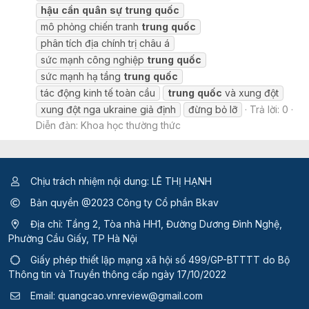
hậu
cần
quân
sự
trung
quốc
mô phỏng chiến tranh
trung
quốc
phân tích địa chính trị châu á
sức mạnh công nghiệp
trung
quốc
sức mạnh hạ tầng
trung
quốc
tác động kinh tế toàn cầu
trung
quốc
và xung đột
xung đột nga ukraine giả định
đừng bỏ lỡ
Trả lời: 0
Diễn đàn:
Khoa học thường thức
Chịu trách nhiệm nội dung: LÊ THỊ HẠNH
Bản quyền @2023 Công ty Cổ phần Bkav
Địa chỉ: Tầng 2, Tòa nhà HH1, Đường Dương Đình Nghệ,
Phường Cầu Giấy, TP Hà Nội
Giấy phép thiết lập mạng xã hội số 499/GP-BTTTT
do Bộ
Thông tin và Truyền thông cấp ngày 17/10/2022
Email:
quangcao.vnreview@gmail.com