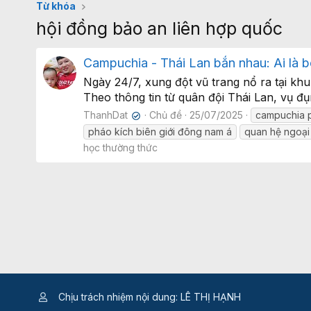
Từ khóa
hội đồng bảo an liên hợp quốc
Campuchia - Thái Lan bắn nhau: Ai là 
Ngày 24/7, xung đột vũ trang nổ ra tại khu
Theo thông tin từ quân đội Thái Lan, vụ đụ
ThanhDat
Chủ đề
25/07/2025
campuchia p
✔
pháo kích biên giới đông nam á
quan hệ ngoại 
học thường thức
Chịu trách nhiệm nội dung: LÊ THỊ HẠNH