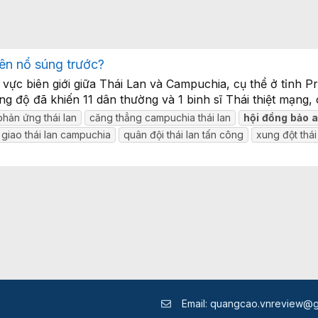
bên nổ súng trước?
 vực biên giới giữa Thái Lan và Campuchia, cụ thể ở tỉnh P
ng độ đã khiến 11 dân thường và 1 binh sĩ Thái thiệt mạng,
hản ứng thái lan
căng thẳng campuchia thái lan
hội
đồng
bảo
giao thái lan campuchia
quân đội thái lan tấn công
xung đột thá
Email:
quangcao.vnreview@g