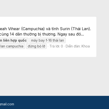
reah Vihear (Campuchia) và tỉnh Surin (Thái Lan).
 cùng 14 dân thường bị thương. Ngay sau đó...
an
liên
hợp
quốc
máy bay f-16 thái lan
i lan campuchia
đừng bỏ lỡ
Trả lời: 0
Diễn đàn:
Khoa
mail.com