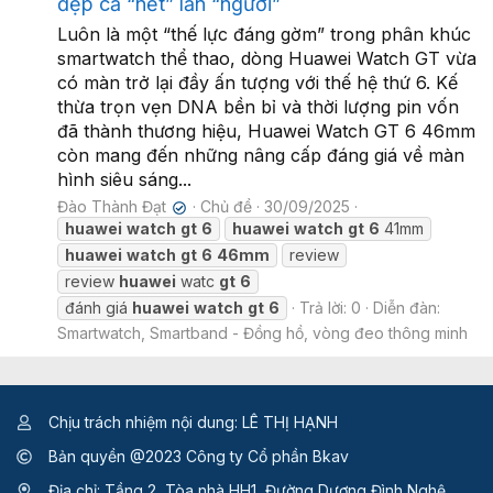
đẹp cả “nết” lẫn “người”
Luôn là một “thế lực đáng gờm” trong phân khúc
smartwatch thể thao, dòng Huawei Watch GT vừa
có màn trở lại đầy ấn tượng với thế hệ thứ 6. Kế
thừa trọn vẹn DNA bền bỉ và thời lượng pin vốn
đã thành thương hiệu, Huawei Watch GT 6 46mm
còn mang đến những nâng cấp đáng giá về màn
hình siêu sáng...
Đào Thành Đạt
Chủ đề
30/09/2025
✔
huawei
watch
gt
6
huawei
watch
gt
6
41mm
huawei
watch
gt
6
46mm
review
review
huawei
watc
gt
6
đánh giá
huawei
watch
gt
6
Trả lời: 0
Diễn đàn:
Smartwatch, Smartband - Đồng hồ, vòng đeo thông minh
Chịu trách nhiệm nội dung: LÊ THỊ HẠNH
Bản quyền @2023 Công ty Cổ phần Bkav
Địa chỉ: Tầng 2, Tòa nhà HH1, Đường Dương Đình Nghệ,