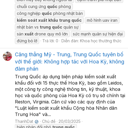
chuỗi cung ứng
quốc
phòng
công nghiệp
quốc
phòng nhật bản
kiểm
soát
xuất
khẩu
trung
quốc
mô hình uav iran
nhật bản vs
trung
quốc
quân sự
sản
xuất
drone quy mô lớn
sức mạnh quân sự hiện đại
đừng bỏ lỡ
Trả lời: 0
Diễn đàn:
Khoa học thường thức
Căng thẳng Mỹ - Trung, Trung Quốc tuyên bố
với thế giới: Không hợp tác với Hoa Kỳ, không
đàm phán
Trung Quốc áp dụng biện pháp kiểm soát xuất
khẩu đối với 15 thực thể Hoa Kỳ, bao gồm Leidos,
một công ty công nghệ thông tin, kỹ thuật, khoa
học và quốc phòng của Hoa Kỳ có trụ sở chính tại
Reston, Virginia. Căn cứ vào các quy định của
"Luật kiểm soát xuất khẩu Cộng hòa Nhân dân
Trung Hoa" và...
ThanhDat
Chủ đề
20/03/2025
✔
biện pháp đối phó
trung
quốc