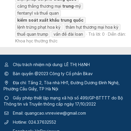
căng thẳng thương mại
trung
-mỹ
fentanyl và thuế quan
kiểm
soát
xuất
khẩu
trung
quốc
lệnh trừng phạt hoa kỳ
thâm hụt thương mại hoa kỳ
thuế quan trump
vấn đề đài loan
Trả lời: 0
Diễn đàn:
Khoa học thường thức
Chịu trách nhiệm nội dung: LÊ THỊ HẠNH
Bản quyền @2023 Công ty Cổ phần Bkav
Địa chỉ: Tầng 2, Tòa nhà HH1, Đường Dương Đình Nghệ,
Phường Cầu Giấy, TP Hà Nội
Giấy phép thiết lập mạng xã hội số 499/GP-BTTTT
do Bộ
Thông tin và Truyền thông cấp ngày 17/10/2022
Email:
quangcao.vnreview@gmail.com
Hotline:
024.37632552