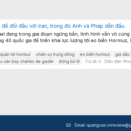
 để đối đầu với Iran, trong đó Anh và Pháp dẫn đầu.
ael đang trong giai đoạn ngừng bắn, tình hình vẫn vô cùng
 40 quốc gia để triển khai lực lượng tới eo biển Hormuz, 
i quân tới hormuz
chiến sự trung đông
eo biển hormuz
giá dầu 
àu sân bay charles de gaulle
đừng bỏ lỡ
Trả lời: 0
Diễn đàn:
Kho
Email:
quangcao.vnreview@g