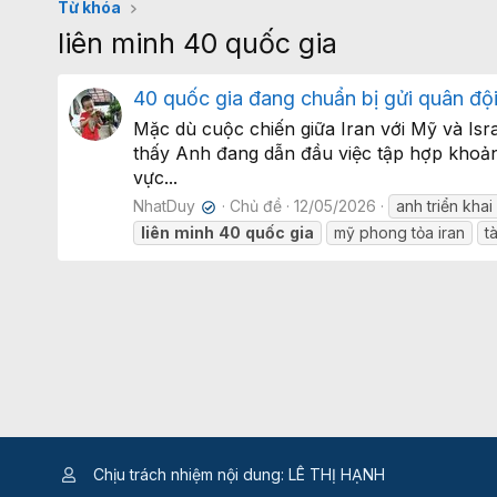
Từ khóa
liên minh 40 quốc gia
40 quốc gia đang chuẩn bị gửi quân đội
Mặc dù cuộc chiến giữa Iran với Mỹ và Isr
thấy Anh đang dẫn đầu việc tập hợp khoảng
vực...
NhatDuy
Chủ đề
12/05/2026
anh triển kha
✔
liên
minh
40
quốc
gia
mỹ phong tỏa iran
t
Chịu trách nhiệm nội dung: LÊ THỊ HẠNH