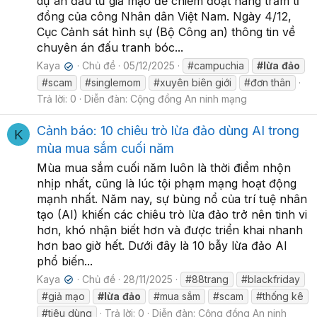
dự án đầu tư giả mạo để chiếm đoạt hàng trăm tỉ
đồng của công Nhân dân Việt Nam. Ngày 4/12,
Cục Cảnh sát hình sự (Bộ Công an) thông tin về
chuyên án đấu tranh bóc...
Kaya
Chủ đề
05/12/2025
#campuchia
#lừa
đảo
✔
#scam
#singlemom
#xuyên biên giới
#đơn thân
Trả lời: 0
Diễn đàn:
Cộng đồng An ninh mạng
Cảnh báo: 10 chiêu trò lừa đảo dùng AI trong
K
mùa mua sắm cuối năm
Mùa mua sắm cuối năm luôn là thời điểm nhộn
nhịp nhất, cũng là lúc tội phạm mạng hoạt động
mạnh nhất. Năm nay, sự bùng nổ của trí tuệ nhân
tạo (AI) khiến các chiêu trò lừa đảo trở nên tinh vi
hơn, khó nhận biết hơn và được triển khai nhanh
hơn bao giờ hết. Dưới đây là 10 bẫy lừa đảo AI
phổ biến...
Kaya
Chủ đề
28/11/2025
#88trang
#blackfriday
✔
#giả mạo
#lừa
đảo
#mua sắm
#scam
#thống kê
#tiêu dùng
Trả lời: 0
Diễn đàn:
Cộng đồng An ninh