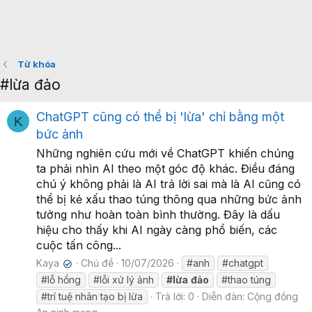
Từ khóa
#lừa đảo
ChatGPT cũng có thể bị 'lừa' chỉ bằng một
K
bức ảnh
Những nghiên cứu mới về ChatGPT khiến chúng
ta phải nhìn AI theo một góc độ khác. Điều đáng
chú ý không phải là AI trả lời sai mà là AI cũng có
thể bị kẻ xấu thao túng thông qua những bức ảnh
tưởng như hoàn toàn bình thường. Đây là dấu
hiệu cho thấy khi AI ngày càng phổ biến, các
cuộc tấn công...
Kaya
Chủ đề
10/07/2026
#anh
#chatgpt
✔
#lỗ hổng
#lỗi xử lý ảnh
#lừa
đảo
#thao túng
#trí tuệ nhân tạo bị lừa
Trả lời: 0
Diễn đàn:
Cộng đồng