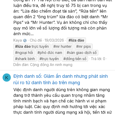
luận điều tra, đề nghị truy tố 75 bị can trong vụ
án: “Lừa đảo chiếm đoạt tài sản”, “Rửa tiền” liên
quan đến 2 “ông trùm” lừa đảo có biệt danh “Mr
Pips” và “Mr Hunter”. Vụ án không chỉ cho thấy
quy mô lớn về số lượng đối tượng mà còn phản
ánh mức...
Kaya
Chủ đề
19/03/2026
#lừa
đảo
✔
#lừa
đảo
trực tuyến
#mr hunter
#mr pips
#ngoại hối
#phó đức nam
#sàn giao dịch số
#shark bình
#trực tuyến
#đồng tiền số
Trả lời: 0
Diễn đàn:
Cộng đồng An ninh mạng
Định danh số: Giảm ẩn danh nhưng phát sinh
K
rủi ro từ danh tính ảo trên mạng
Việc định danh người dùng trên không gian mạng
đang trở thành yêu cầu quan trọng nhằm tăng
tính minh bạch và hạn chế các hành vi vi phạm
pháp luật. Các quy định mới hướng tới việc xác
thực danh tính người dùng mạng xã hội, tiến tới xử