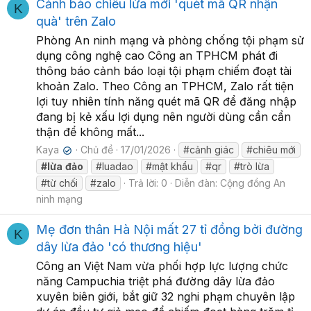
Cảnh báo chiêu lừa mới 'quét mã QR nhận
K
quà' trên Zalo
Phòng An ninh mạng và phòng chống tội phạm sử
dụng công nghệ cao Công an TPHCM phát đi
thông báo cảnh báo loại tội phạm chiếm đoạt tài
khoản Zalo. Theo Công an TPHCM, Zalo rất tiện
lợi tuy nhiên tính năng quét mã QR để đăng nhập
đang bị kẻ xấu lợi dụng nên người dùng cần cẩn
thận để không mất...
Kaya
Chủ đề
17/01/2026
#cảnh giác
#chiêu mới
✔
#lừa
đảo
#luadao
#mật khẩu
#qr
#trò lừa
#từ chối
#zalo
Trả lời: 0
Diễn đàn:
Cộng đồng An
ninh mạng
Mẹ đơn thân Hà Nội mất 27 tỉ đồng bởi đường
K
dây lừa đảo 'có thương hiệu'
Công an Việt Nam vừa phối hợp lực lượng chức
năng Campuchia triệt phá đường dây lừa đảo
xuyên biên giới, bắt giữ 32 nghi phạm chuyên lập