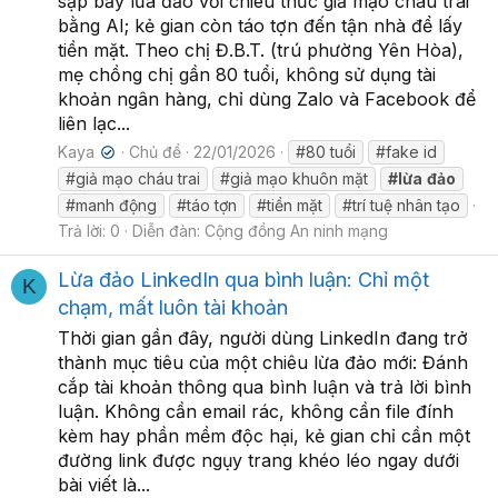
sập bẫy lừa đảo với chiêu thức giả mạo cháu trai
bằng AI; kẻ gian còn táo tợn đến tận nhà để lấy
tiền mặt. Theo chị Đ.B.T. (trú phường Yên Hòa),
mẹ chồng chị gần 80 tuổi, không sử dụng tài
khoản ngân hàng, chỉ dùng Zalo và Facebook để
liên lạc...
Kaya
Chủ đề
22/01/2026
#80 tuổi
#fake id
✔
#giả mạo cháu trai
#giả mạo khuôn mặt
#lừa
đảo
#manh động
#táo tợn
#tiền mặt
#trí tuệ nhân tạo
Trả lời: 0
Diễn đàn:
Cộng đồng An ninh mạng
Lừa đảo LinkedIn qua bình luận: Chỉ một
K
chạm, mất luôn tài khoản
Thời gian gần đây, người dùng LinkedIn đang trở
thành mục tiêu của một chiêu lừa đảo mới: Đánh
cắp tài khoản thông qua bình luận và trả lời bình
luận. Không cần email rác, không cần file đính
kèm hay phần mềm độc hại, kẻ gian chỉ cần một
đường link được ngụy trang khéo léo ngay dưới
bài viết là...