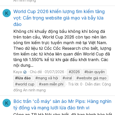
An ninh mạng
World Cup 2026 khiến lượng tìm kiếm tăng
K
vọt: Cẩn trọng website giả mạo và bẫy lừa
đảo
Không chỉ khuấy động bầu không khí bóng đá
trên toàn cầu, World Cup 2026 còn tạo nên làn
sóng tìm kiếm trực tuyến mạnh mẽ tại Việt Nam.
Theo dữ liệu từ Cốc Cốc Research cho biết, lượng
tìm kiếm các từ khóa liên quan đến World Cup đã
tăng tới 1.550% kể từ khi giải đấu khởi tranh. Các
nội dung...
Kaya
Chủ đề
01/07/2026
#2026
#bản quyền
✔
#lừa
đảo
#mạng xã hội
#viral
#website giả mạo
#world cup
#xem miễn phí
Trả lời: 0
Diễn đàn:
Cộng
đồng An ninh mạng
Bóc trần 'cỗ máy' sàn ảo Mr Pips: Hàng nghìn
K
tỷ đồng và mạng lưới lừa đảo tinh vi
Công an TP Hà Nội cho biết, đã ban hành bản kết