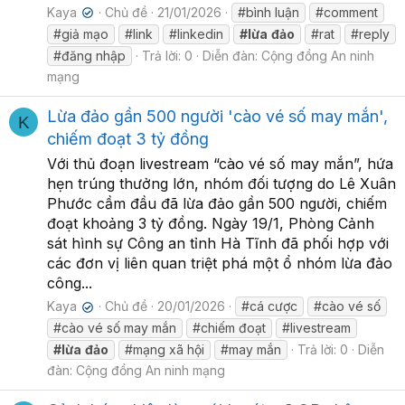
Kaya
Chủ đề
21/01/2026
#bình luận
#comment
✔
#giả mạo
#link
#linkedin
#lừa
đảo
#rat
#reply
#đăng nhập
Trả lời: 0
Diễn đàn:
Cộng đồng An ninh
mạng
Lừa đảo gần 500 người 'cào vé số may mắn',
K
chiếm đoạt 3 tỷ đồng
Với thủ đoạn livestream “cào vé số may mắn”, hứa
hẹn trúng thưởng lớn, nhóm đối tượng do Lê Xuân
Phước cầm đầu đã lừa đảo gần 500 người, chiếm
đoạt khoảng 3 tỷ đồng. Ngày 19/1, Phòng Cảnh
sát hình sự Công an tỉnh Hà Tĩnh đã phối hợp với
các đơn vị liên quan triệt phá một ổ nhóm lừa đảo
công...
Kaya
Chủ đề
20/01/2026
#cá cược
#cào vé số
✔
#cào vé số may mắn
#chiếm đoạt
#livestream
#lừa
đảo
#mạng xã hội
#may mắn
Trả lời: 0
Diễn
đàn:
Cộng đồng An ninh mạng