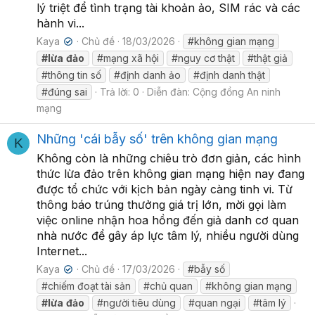
lý triệt để tình trạng tài khoản ảo, SIM rác và các
hành vi...
Kaya
Chủ đề
18/03/2026
#không gian mạng
✔
#lừa
đảo
#mạng xã hội
#nguy cơ thật
#thật giả
#thông tin số
#định danh ảo
#định danh thật
#đúng sai
Trả lời: 0
Diễn đàn:
Cộng đồng An ninh
mạng
Những 'cái bẫy số' trên không gian mạng
K
Không còn là những chiêu trò đơn giản, các hình
thức lừa đảo trên không gian mạng hiện nay đang
được tổ chức với kịch bản ngày càng tinh vi. Từ
thông báo trúng thưởng giá trị lớn, mời gọi làm
việc online nhận hoa hồng đến giả danh cơ quan
nhà nước để gây áp lực tâm lý, nhiều người dùng
Internet...
Kaya
Chủ đề
17/03/2026
#bẫy số
✔
#chiếm đoạt tài sản
#chủ quan
#không gian mạng
#lừa
đảo
#người tiêu dùng
#quan ngại
#tâm lý