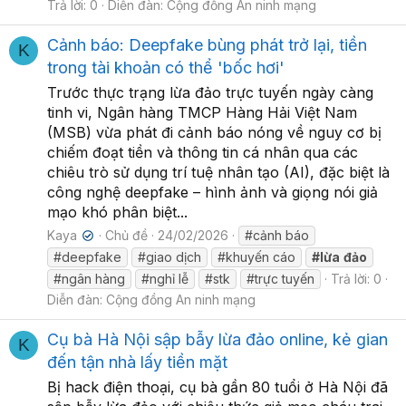
Trả lời: 0
Diễn đàn:
Cộng đồng An ninh mạng
Cảnh báo: Deepfake bùng phát trở lại, tiền
K
trong tài khoản có thể 'bốc hơi'
Trước thực trạng lừa đảo trực tuyến ngày càng
tinh vi, Ngân hàng TMCP Hàng Hải Việt Nam
(MSB) vừa phát đi cảnh báo nóng về nguy cơ bị
chiếm đoạt tiền và thông tin cá nhân qua các
chiêu trò sử dụng trí tuệ nhân tạo (AI), đặc biệt là
công nghệ deepfake – hình ảnh và giọng nói giả
mạo khó phân biệt...
Kaya
Chủ đề
24/02/2026
#cảnh báo
✔
#deepfake
#giao dịch
#khuyến cáo
#lừa
đảo
#ngân hàng
#nghỉ lễ
#stk
#trực tuyến
Trả lời: 0
Diễn đàn:
Cộng đồng An ninh mạng
Cụ bà Hà Nội sập bẫy lừa đảo online, kẻ gian
K
đến tận nhà lấy tiền mặt
Bị hack điện thoại, cụ bà gần 80 tuổi ở Hà Nội đã