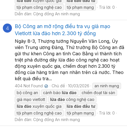
lừa
đảo
xuyên quốc gia
lừa
đảo
đầu
tư
tội phạm công nghệ cao
tội phạm mạng
Trả lời: 0
Diễn đàn:
Cộng đồng An ninh mạng
Bộ Công an mở rộng điều tra vụ giả mạo
4
Vietlott lừa đảo hơn 2.300 tỷ đồng
Ngày 8-3, Thượng tướng Nguyễn Văn Long, Ủy
viên Trung ương Đảng, Thứ trưởng Bộ Công an đã
gửi thư khen Công an tỉnh Cao Bằng vì thành tích
triệt phá đường dây lừa đảo công nghệ cao hoạt
động xuyên quốc gia, chiếm đoạt hơn 2.300 tỷ
đồng của hàng trăm nạn nhân trên cả nước. Theo
kết quả điều tra...
404 Not Found
Chủ đề
10/03/2026
an ninh mạng
✔
bộ công an
cảnh báo
lừa
đảo
chiếm đoạt tài sản
giả mạo vietlott
lừa
đảo
công nghệ cao
lừa
đảo
xuyên quốc gia
lừa
đảo
đầu
tư
tội phạm công nghệ cao
tội phạm mạng
Trả lời: 0
Diễn đàn:
Cộng đồng An ninh mạng