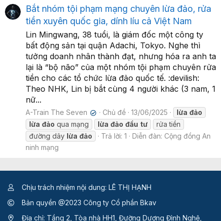
Bắt nhóm tội phạm mạng chuyên lừa đảo, rửa
tiền xuyên quốc gia, dính líu cả Việt Nam
Lin Mingwang, 38 tuổi, là giám đốc một công ty
bất động sản tại quận Adachi, Tokyo. Nghe thì
tưởng doanh nhân thành đạt, nhưng hóa ra anh ta
lại là “bộ não” của một nhóm tội phạm chuyên rửa
tiền cho các tổ chức lừa đảo quốc tế. :devilish:
Theo NHK, Lin bị bắt cùng 4 người khác (3 nam, 1
nữ...
A-Train The Seven
Chủ đề
13/06/2025
lừa
đảo
✔
lừa
đảo
qua mạng
lừa
đảo
đầu
tư
rửa tiền
đường dây
lừa
đảo
Trả lời: 1
Diễn đàn:
Cộng đồng An
ninh mạng
Chịu trách nhiệm nội dung: LÊ THỊ HẠNH
Bản quyền @2023 Công ty Cổ phần Bkav
Địa chỉ: Tầng 2, Tòa nhà HH1, Đường Dương Đình Nghệ,