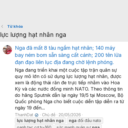
Từ khóa
lực lượng hạt nhân nga
Nga đã mất 8 tàu ngầm hạt nhân; 140 máy
bay ném bom sẵn sàng cất cánh; 200 tên lửa
đạn đạo liên lục địa đang chờ lệnh phóng.
Nga đang triển khai một cuộc tập trận quân sự
quy mô lớn có sử dụng lực lượng hạt nhân, được
xem là động thái răn đe trực tiếp nhằm vào Hoa
Kỳ và các nước đồng minh NATO. Theo thông tin
do hãng Sputnik dẫn lại ngày 19/5 tại Moscow, Bộ
Quốc phòng Nga cho biết cuộc diễn tập diễn ra từ
ngày 19 đến...
ThanhDat
Chủ đề
20/05/2026
✔
lực
lượng
hạt
nhân
nga
nga
đối đầu nato
oanh tạc cơ tu-160
sức mạnh quân sự
nga