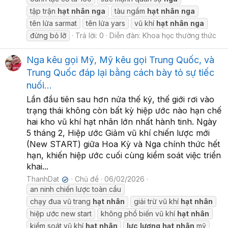
tập trận
hạt
nhân
nga
tàu ngầm
hạt
nhân
nga
tên lửa sarmat
tên lửa yars
vũ khí
hạt
nhân
nga
đừng bỏ lỡ
Trả lời: 0
Diễn đàn:
Khoa học thường thức
Nga kêu gọi Mỹ, Mỹ kêu gọi Trung Quốc, và
Trung Quốc đáp lại bằng cách bày tỏ sự tiếc
nuối...
Lần đầu tiên sau hơn nửa thế kỷ, thế giới rơi vào
trạng thái không còn bất kỳ hiệp ước nào hạn chế
hai kho vũ khí hạt nhân lớn nhất hành tinh. Ngày
5 tháng 2, Hiệp ước Giảm vũ khí chiến lược mới
(New START) giữa Hoa Kỳ và Nga chính thức hết
hạn, khiến hiệp ước cuối cùng kiểm soát việc triển
khai...
ThanhDat
Chủ đề
06/02/2026
✔
an ninh chiến lược toàn cầu
chạy đua vũ trang
hạt
nhân
giải trừ vũ khí
hạt
nhân
hiệp ước new start
không phổ biến vũ khí
hạt
nhân
kiểm soát vũ khí
hạt
nhân
lực
lượng
hạt
nhân
mỹ