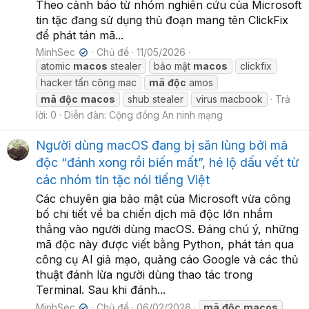
Theo cảnh báo từ nhóm nghiên cứu của Microsoft
tin tặc đang sử dụng thủ đoạn mang tên ClickFix
để phát tán mã...
MinhSec
Chủ đề
11/05/2026
✔
atomic
macos
stealer
bảo mật
macos
clickfix
hacker tấn công mac
mã
độc
amos
mã
độc
macos
shub stealer
virus macbook
Trả
lời: 0
Diễn đàn:
Cộng đồng An ninh mạng
Người dùng macOS đang bị săn lùng bởi mã
độc “đánh xong rồi biến mất”, hé lộ dấu vết từ
các nhóm tin tặc nói tiếng Việt
Các chuyên gia bảo mật của Microsoft vừa công
bố chi tiết về ba chiến dịch mã độc lớn nhắm
thẳng vào người dùng macOS. Đáng chú ý, những
mã độc này được viết bằng Python, phát tán qua
công cụ AI giả mạo, quảng cáo Google và các thủ
thuật đánh lừa người dùng thao tác trong
Terminal. Sau khi đánh...
MinhSec
Chủ đề
06/02/2026
mã
độc
macos
✔