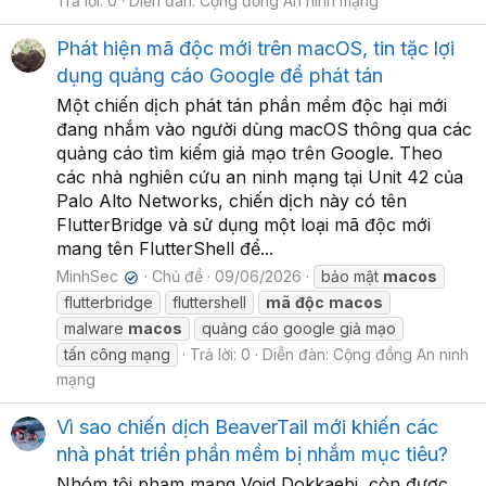
Trả lời: 0
Diễn đàn:
Cộng đồng An ninh mạng
Phát hiện mã độc mới trên macOS, tin tặc lợi
dụng quảng cáo Google để phát tán
Một chiến dịch phát tán phần mềm độc hại mới
đang nhắm vào người dùng macOS thông qua các
quảng cáo tìm kiếm giả mạo trên Google. Theo
các nhà nghiên cứu an ninh mạng tại Unit 42 của
Palo Alto Networks, chiến dịch này có tên
FlutterBridge và sử dụng một loại mã độc mới
mang tên FlutterShell để...
MinhSec
Chủ đề
09/06/2026
bảo mật
macos
✔
flutterbridge
fluttershell
mã
độc
macos
malware
macos
quảng cáo google giả mạo
tấn công mạng
Trả lời: 0
Diễn đàn:
Cộng đồng An ninh
mạng
Vì sao chiến dịch BeaverTail mới khiến các
nhà phát triển phần mềm bị nhắm mục tiêu?
Nhóm tội phạm mạng Void Dokkaebi, còn được