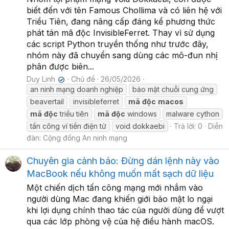
biết đến với tên Famous Chollima và có liên hệ với
Triều Tiên, đang nâng cấp đáng kể phương thức
phát tán mã độc InvisibleFerret. Thay vì sử dụng
các script Python truyền thống như trước đây,
nhóm này đã chuyển sang dùng các mô-đun nhị
phân được biên...
Duy Linh
Chủ đề
26/05/2026
✔
an ninh mạng doanh nghiệp
bảo mật chuỗi cung ứng
beavertail
invisibleferret
mã
độc
macos
mã
độc
triều tiên
mã
độc
windows
malware cython
tấn công ví tiền điện tử
void dokkaebi
Trả lời: 0
Diễn
đàn:
Cộng đồng An ninh mạng
Chuyên gia cảnh báo: Đừng dán lệnh này vào
MacBook nếu không muốn mất sạch dữ liệu
Một chiến dịch tấn công mạng mới nhắm vào
người dùng Mac đang khiến giới bảo mật lo ngại
khi lợi dụng chính thao tác của người dùng để vượt
qua các lớp phòng vệ của hệ điều hành macOS.