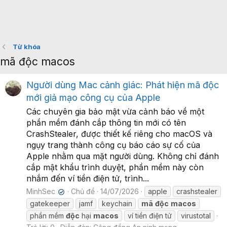
Từ khóa
mã độc macos
Người dùng Mac cảnh giác: Phát hiện mã độc
mới giả mạo công cụ của Apple
Các chuyên gia bảo mật vừa cảnh báo về một
phần mềm đánh cắp thông tin mới có tên
CrashStealer, được thiết kế riêng cho macOS và
ngụy trang thành công cụ báo cáo sự cố của
Apple nhằm qua mặt người dùng. Không chỉ đánh
cắp mật khẩu trình duyệt, phần mềm này còn
nhắm đến ví tiền điện tử, trình...
MinhSec
Chủ đề
14/07/2026
apple
crashstealer
✔
gatekeeper
jamf
keychain
mã
độc
macos
phần mềm
độc
hại
macos
ví tiền điện tử
virustotal