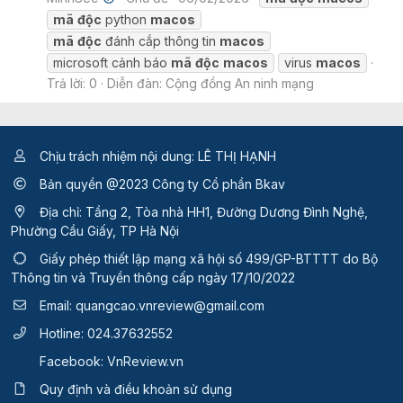
mã
độc
python
macos
mã
độc
đánh cắp thông tin
macos
microsoft cảnh báo
mã
độc
macos
virus
macos
Trả lời: 0
Diễn đàn:
Cộng đồng An ninh mạng
Chịu trách nhiệm nội dung: LÊ THỊ HẠNH
Bản quyền @2023 Công ty Cổ phần Bkav
Địa chỉ: Tầng 2, Tòa nhà HH1, Đường Dương Đình Nghệ,
Phường Cầu Giấy, TP Hà Nội
Giấy phép thiết lập mạng xã hội số 499/GP-BTTTT
do Bộ
Thông tin và Truyền thông cấp ngày 17/10/2022
Email:
quangcao.vnreview@gmail.com
Hotline:
024.37632552
Facebook:
VnReview.vn
Quy định và điều khoản sử dụng