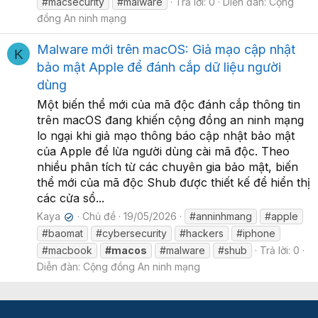
#macsecurity
#malware
Trả lời: 0
Diễn đàn:
Cộng
đồng An ninh mạng
Malware mới trên macOS: Giả mạo cập nhật
K
bảo mật Apple để đánh cắp dữ liệu người
dùng
Một biến thể mới của mã độc đánh cắp thông tin
trên macOS đang khiến cộng đồng an ninh mạng
lo ngại khi giả mạo thông báo cập nhật bảo mật
của Apple để lừa người dùng cài mã độc. Theo
nhiều phân tích từ các chuyên gia bảo mật, biến
thể mới của mã độc Shub được thiết kế để hiển thị
các cửa sổ...
Kaya
Chủ đề
19/05/2026
#anninhmang
#apple
✔
#baomat
#cybersecurity
#hackers
#iphone
#macbook
#macos
#malware
#shub
Trả lời: 0
Diễn đàn:
Cộng đồng An ninh mạng