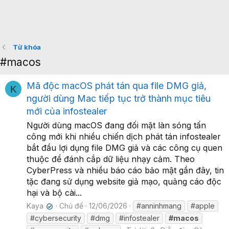
Từ khóa
#macos
Mã độc macOS phát tán qua file DMG giả,
K
người dùng Mac tiếp tục trở thành mục tiêu
mới của infostealer
Người dùng macOS đang đối mặt làn sóng tấn
công mới khi nhiều chiến dịch phát tán infostealer
bắt đầu lợi dụng file DMG giả và các công cụ quen
thuộc để đánh cắp dữ liệu nhạy cảm. Theo
CyberPress và nhiều báo cáo bảo mật gần đây, tin
tặc đang sử dụng website giả mạo, quảng cáo độc
hại và bộ cài...
Kaya
Chủ đề
12/06/2026
#anninhmang
#apple
✔
#cybersecurity
#dmg
#infostealer
#macos