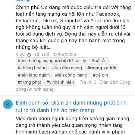
Chính phủ Úc đang mở cuộc điều tra đối với hàng
loạt nền tảng mạng xã hội lớn như Facebook,
Instagram, TikTok, Snapchat và YouTube do nghi
ngờ không tuân thủ quy định cấm người dưới 16
tuổi sử dụng dịch vụ. Động thái này diễn ra chỉ vài
tháng sau khi quốc gia này ban hành một trong
những bộ luật...
Kaya
Chủ đề
02/04/2026
✔
#ảnh hưởng mạng
xã
hội
tới tâm lý
#bất ổn
#khủng hoảng
#lừa đảo mạng
#mạng
xã
hội
#nền tảng ngầm
#tấn công mạng
#trẻ em
#trừng phạt
#vị thành niên
Trả lời: 0
Diễn đàn:
Cộng
đồng An ninh mạng
Định danh số: Giảm ẩn danh nhưng phát sinh
K
rủi ro từ danh tính ảo trên mạng
Việc định danh người dùng trên không gian mạng
đang trở thành yêu cầu quan trọng nhằm tăng
tính minh bạch và hạn chế các hành vi vi phạm