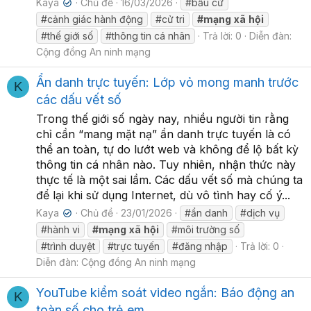
Kaya
Chủ đề
16/03/2026
#bầu cử
✔
#cảnh giác hành động
#cử tri
#mạng
xã
hội
#thế giới số
#thông tin cá nhân
Trả lời: 0
Diễn đàn:
Cộng đồng An ninh mạng
Ẩn danh trực tuyến: Lớp vỏ mong manh trước
K
các dấu vết số
Trong thế giới số ngày nay, nhiều người tin rằng
chỉ cần “mang mặt nạ” ẩn danh trực tuyến là có
thể an toàn, tự do lướt web và không để lộ bất kỳ
thông tin cá nhân nào. Tuy nhiên, nhận thức này
thực tế là một sai lầm. Các dấu vết số mà chúng ta
để lại khi sử dụng Internet, dù vô tình hay cố ý...
Kaya
Chủ đề
23/01/2026
#ẩn danh
#dịch vụ
✔
#hành vi
#mạng
xã
hội
#môi trường số
#trình duyệt
#trực tuyến
#đăng nhập
Trả lời: 0
Diễn đàn:
Cộng đồng An ninh mạng
YouTube kiểm soát video ngắn: Báo động an
K
toàn số cho trẻ em