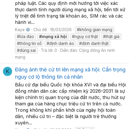
pháp luật. Các quy định mới hướng tới việc xác
thực danh tính người dùng mạng xã hội, tiến tới xử
lý triệt để tình trạng tài khoản ảo, SIM rác và các
hành vi...
Kaya
Chủ đề
18/03/2026
#không gian mạng
✔
#lừa đảo
#mạng
xã
hội
#nguy cơ thật
#thật giả
#thông tin số
#định danh ảo
#định danh thật
#đúng sai
Trả lời: 0
Diễn đàn:
Cộng đồng An ninh
mạng
Đăng ảnh thẻ cử tri lên mạng xã hội: Cẩn trọng
K
nguy cơ lộ thông tin cá nhân
Bầu cử đại biểu Quốc hội khóa XVI và đại biểu Hội
đồng nhân dân các cấp nhiệm kỳ 2026–2031 là sự
kiện chính trị quan trọng của đất nước, thu hút sự
tham gia của hàng chục triệu cử tri trên cả nước.
Trong không khí phấn khởi của ngày hội toàn
dân, nhiều cử tri – đặc biệt là người trẻ thường
xuyên...