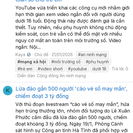
YouTube vừa triển khai các công cụ mới nhằm giới
hạn thời gian xem video ngắn đối với người dùng
dưới 18 tuổi. Động thái này được đánh giá là cần
thiết. Tuy nhiên, nếu phụ huynh không chủ động
kiểm soát, con trẻ vẫn có thể đối mặt với nhiều
nguy cơ mất an toàn trên môi trường số. Video
ngắn: Nội...
Kaya
Chủ đề
21/01/2026
#an ninh mạng
✔
#mạng
xã
hội
#môi trường số
#phụ huynh
#trẻ em
#video short
#youtube
dưới 18
Trả lời: 0
Diễn đàn:
Cộng đồng An ninh mạng
Lừa đảo gần 500 người 'cào vé số may mắn',
K
chiếm đoạt 3 tỷ đồng
Với thủ đoạn livestream “cào vé số may mắn”, hứa
hẹn trúng thưởng lớn, nhóm đối tượng do Lê Xuân
Phước cầm đầu đã lừa đảo gần 500 người, chiếm
đoạt khoảng 3 tỷ đồng. Ngày 19/1, Phòng Cảnh
sát hình sự Công an tỉnh Hà Tĩnh đã phối hợp với