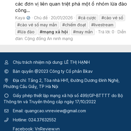
các đơn vị liên quan triệt phá một ổ nhóm lừa đảo
công...
Kaya
Chủ đề
20/01/2026
#cá cược
#cào vé số
✔
#cào vé số may mắn
#chiếm đoạt
#livestream
#lừa đảo
#mạng
xã
hội
#may mắn
Trả lời: 0
Diễn
đàn:
Cộng đồng An ninh mạng
Chịu trách nhiệm nội dung: LÊ THỊ HẠNH
Bản quyền @2023 Công ty Cổ phần Bkav
Địa chỉ: Tầng 2, Tòa nhà HH1, Đường Dương Đình Nghệ,
Phường Cầu Giấy, TP Hà Nội
Giấy phép thiết lập mạng xã hội số 499/GP-BTTTT
do Bộ
Thông tin và Truyền thông cấp ngày 17/10/2022
Email:
quangcao.vnreview@gmail.com
Hotline:
024.37632552
Facebook:
VnReview.vn