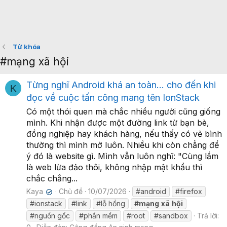
Từ khóa
#mạng xã hội
Từng nghĩ Android khá an toàn... cho đến khi
K
đọc về cuộc tấn công mang tên IonStack
Có một thói quen mà chắc nhiều người cũng giống
mình. Khi nhận được một đường link từ bạn bè,
đồng nghiệp hay khách hàng, nếu thấy có vẻ bình
thường thì mình mở luôn. Nhiều khi còn chẳng để
ý đó là website gì. Mình vẫn luôn nghĩ: "Cùng lắm
là web lừa đảo thôi, không nhập mật khẩu thì
chắc chẳng...
Kaya
Chủ đề
10/07/2026
#android
#firefox
✔
#ionstack
#link
#lỗ hổng
#mạng
xã
hội
#nguồn gốc
#phần mềm
#root
#sandbox
Trả lời: