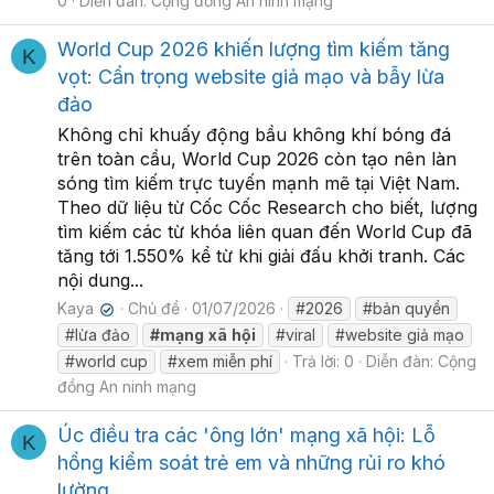
0
Diễn đàn:
Cộng đồng An ninh mạng
World Cup 2026 khiến lượng tìm kiếm tăng
K
vọt: Cẩn trọng website giả mạo và bẫy lừa
đảo
Không chỉ khuấy động bầu không khí bóng đá
trên toàn cầu, World Cup 2026 còn tạo nên làn
sóng tìm kiếm trực tuyến mạnh mẽ tại Việt Nam.
Theo dữ liệu từ Cốc Cốc Research cho biết, lượng
tìm kiếm các từ khóa liên quan đến World Cup đã
tăng tới 1.550% kể từ khi giải đấu khởi tranh. Các
nội dung...
Kaya
Chủ đề
01/07/2026
#2026
#bản quyền
✔
#lừa đảo
#mạng
xã
hội
#viral
#website giả mạo
#world cup
#xem miễn phí
Trả lời: 0
Diễn đàn:
Cộng
đồng An ninh mạng
Úc điều tra các 'ông lớn' mạng xã hội: Lỗ
K
hổng kiểm soát trẻ em và những rủi ro khó
lường