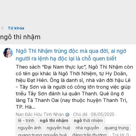
Từ khóa
ngô thì nhậm
Ngô Thì Nhậm trúng độc mà qua đời, ai ngờ
người ra lệnh hạ độc lại là chỗ quen biết
Theo sách “Đại Nam thực lục”, Ngô Thì Nhậm còn
có tên gọi khác là Ngô Thời Nhiệm, tự Hy Doãn,
hiệu Đạt Hiên. Ông là danh sĩ, nhà văn đời hậu Lê
- Tây Sơn và là người có công lớn trong việc giúp
triều Tây Sơn đánh lui quân Thanh. Quê ông ở
làng Tả Thanh Oai (nay thuộc huyện Thanh Trì,
TP. Hà...
Nan Đắc Hữu Tình Nhân
Chủ đề
08/05/2025
✔
lê - trịnh
ngô
thì
nhậm
ngô
thời nhiệm
nguyễn ánh
nguyễn huệ
nhà nguyễn
quang trung
quang trung nguyễn huệ
đặng trần thường
Trả lời: 0