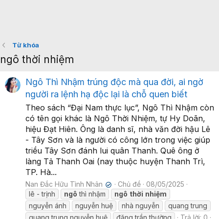
Từ khóa
ngô thời nhiệm
Ngô Thì Nhậm trúng độc mà qua đời, ai ngờ
người ra lệnh hạ độc lại là chỗ quen biết
Theo sách “Đại Nam thực lục”, Ngô Thì Nhậm còn
có tên gọi khác là Ngô Thời Nhiệm, tự Hy Doãn,
hiệu Đạt Hiên. Ông là danh sĩ, nhà văn đời hậu Lê
- Tây Sơn và là người có công lớn trong việc giúp
triều Tây Sơn đánh lui quân Thanh. Quê ông ở
làng Tả Thanh Oai (nay thuộc huyện Thanh Trì,
TP. Hà...
Nan Đắc Hữu Tình Nhân
Chủ đề
08/05/2025
✔
lê - trịnh
ngô
thì nhậm
ngô
thời
nhiệm
nguyễn ánh
nguyễn huệ
nhà nguyễn
quang trung
quang trung nguyễn huệ
đặng trần thường
Trả lời: 0