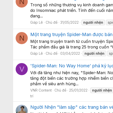
N
Trong số những thương vụ kinh doanh gam
do Insomniac phát triển. Tính đến cuối nă
đang...
Giáp Lê
Chủ đề
31/05/2022
người
nhện
sp
Một trang truyện Spider-Man được bán 
N
Một trang truyện tranh từ cuốn truyện Spi
Tác phẩm đấu giá là trang 25 trong cuốn “
Giáp Lê
Chủ đề
03/04/2022
người
nhện
sp
'Spider-Man: No Way Home' phá kỷ lục 
V
Với đà tăng như hiện nay, "Spider-Man: N
tăng đột biến các trường hợp nhiễm biến
phẩm về siêu anh hùng...
VNR Content
Chủ đề
25/01/2022
người
nhện
trí
Người Nhện "làm sập" các trang bán vé