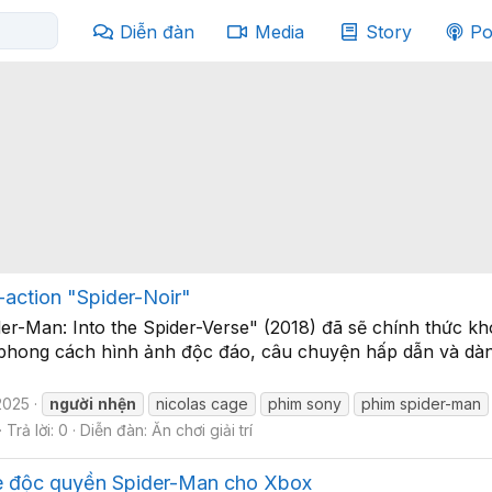
Diễn đàn
Media
Story
Po
-action "Spider-Noir"
der-Man: Into the Spider-Verse" (2018) đã sẽ chính thức kh
 phong cách hình ảnh độc đáo, câu chuyện hấp dẫn và dàn 
2025
người
nhện
nicolas cage
phim sony
phim spider-man
Trả lời: 0
Diễn đàn:
Ăn chơi giải trí
me độc quyền Spider-Man cho Xbox