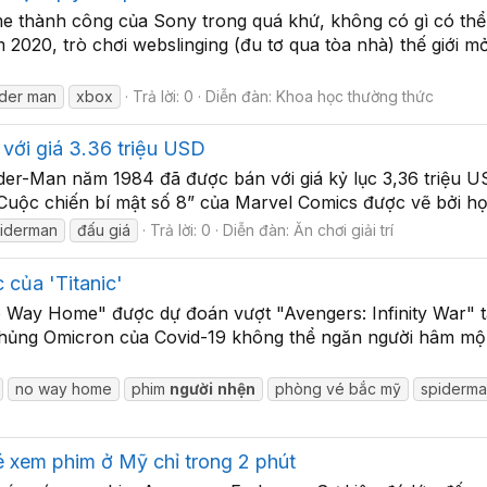
e thành công của Sony trong quá khứ, không có gì có thể
m 2020, trò chơi webslinging (đu tơ qua tòa nhà) thế giới 
ider man
xbox
Trả lời: 0
Diễn đàn:
Khoa học thường thức
với giá 3.36 triệu USD
der-Man năm 1984 đã được bán với giá kỷ lục 3,36 triệu US
Cuộc chiến bí mật số 8” của Marvel Comics được vẽ bởi họa
iderman
đấu giá
Trả lời: 0
Diễn đàn:
Ăn chơi giải trí
của 'Titanic'
o Way Home" được dự đoán vượt "Avengers: Infinity War"
 chủng Omicron của Covid-19 không thể ngăn người hâm m
no way home
phim
người
nhện
phòng vé bắc mỹ
spiderma
 xem phim ở Mỹ chỉ trong 2 phút