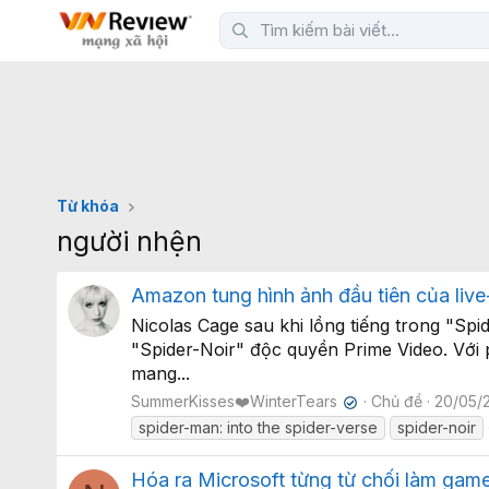
Từ khóa
người nhện
Amazon tung hình ảnh đầu tiên của live
Nicolas Cage sau khi lồng tiếng trong "Spi
"Spider-Noir" độc quyền Prime Video. Với
mang...
SummerKisses❤️WinterTears
Chủ đề
20/05/
✔
spider-man: into the spider-verse
spider-noir
Hóa ra Microsoft từng từ chối làm ga