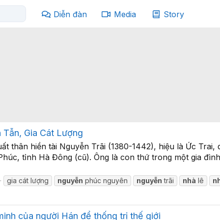
Diễn đàn
Media
Story
n Tẫn, Gia Cát Lượng
t thân hiền tài Nguyễn Trãi (1380-1442), hiệu là Ức Trai,
c, tỉnh Hà Đông (cũ). Ông là con thứ trong một gia đình 
gia cát lượng
nguyễn
phúc nguyên
nguyễn
trãi
nhà
lê
n
nh của người Hán để thống trị thế giới