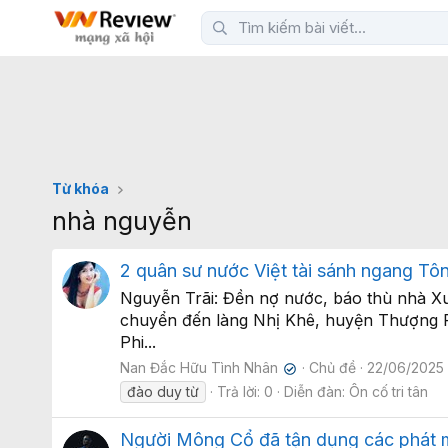
Từ khóa
nhà nguyễn
2 quân sư nước Việt tài sánh ngang Tô
Nguyễn Trãi: Đền nợ nước, báo thù nhà Xuấ
chuyển đến làng Nhị Khê, huyện Thượng Phú
Phi...
Nan Đắc Hữu Tình Nhân
Chủ đề
22/06/2025
✔
đào duy từ
Trả lời: 0
Diễn đàn:
Ôn cố tri tân
Người Mông Cổ đã tận dụng các phát mi