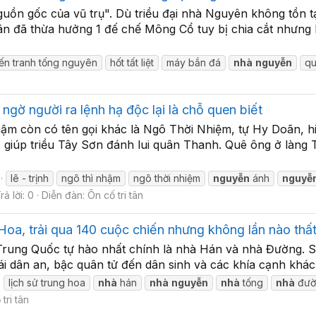
ồn gốc của vũ trụ". Dù triều đại nhà Nguyên không tồn tại
ãn đã thừa hưởng 1 đế chế Mông Cổ tuy bị chia cắt nhưng
iến tranh tống nguyên
hốt tất liệt
máy bắn đá
nhà
nguyễn
qu
ngờ người ra lệnh hạ độc lại là chỗ quen biết
m còn có tên gọi khác là Ngô Thời Nhiệm, tự Hy Doãn, hiệ
c giúp triều Tây Sơn đánh lui quân Thanh. Quê ông ở làng
lê - trịnh
ngô thì nhậm
ngô thời nhiệm
nguyễn
ánh
nguyễ
rả lời: 0
Diễn đàn:
Ôn cố tri tân
 Hoa, trải qua 140 cuộc chiến nhưng không lần nào thất
Trung Quốc tự hào nhất chính là nhà Hán và nhà Đường. Sở 
ái dân an, bậc quân tử đến dân sinh và các khía cạnh khác k
lịch sử trung hoa
nhà
hán
nhà
nguyễn
nhà
tống
nhà
đườ
tri tân