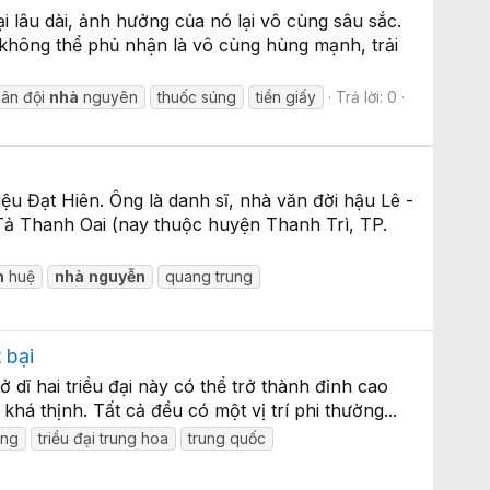
 lâu dài, ảnh hưởng của nó lại vô cùng sâu sắc.
 không thể phủ nhận là vô cùng hùng mạnh, trải
ân đội
nhà
nguyên
thuốc súng
tiền giấy
Trả lời: 0
u Đạt Hiên. Ông là danh sĩ, nhà văn đời hậu Lê -
 Tả Thanh Oai (nay thuộc huyện Thanh Trì, TP.
n
huệ
nhà
nguyễn
quang trung
 bại
dĩ hai triều đại này có thể trở thành đỉnh cao
há thịnh. Tất cả đều có một vị trí phi thường...
ng
triều đại trung hoa
trung quốc