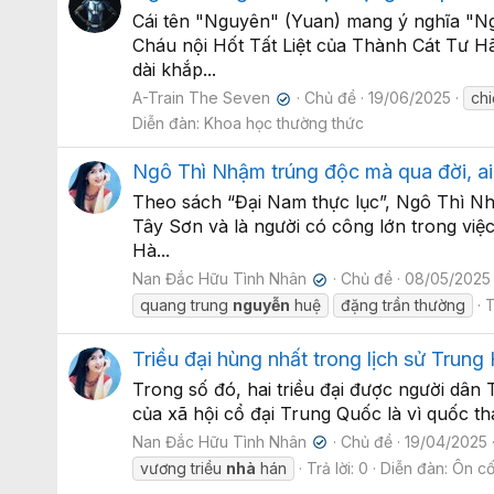
Cái tên "Nguyên" (Yuan) mang ý nghĩa "Ngu
Cháu nội Hốt Tất Liệt của Thành Cát Tư H
dài khắp...
A-Train The Seven
Chủ đề
19/06/2025
ch
✔
Diễn đàn:
Khoa học thường thức
Ngô Thì Nhậm trúng độc mà qua đời, ai 
Theo sách “Đại Nam thực lục”, Ngô Thì Nhậ
Tây Sơn và là người có công lớn trong việ
Hà...
Nan Đắc Hữu Tình Nhân
Chủ đề
08/05/2025
✔
quang trung
nguyễn
huệ
đặng trần thường
T
Triều đại hùng nhất trong lịch sử Trung
Trong số đó, hai triều đại được người dân 
của xã hội cổ đại Trung Quốc là vì quốc th
Nan Đắc Hữu Tình Nhân
Chủ đề
19/04/2025
✔
vương triều
nhà
hán
Trả lời: 0
Diễn đàn:
Ôn cố 