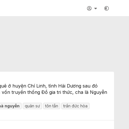
 quê ở huyện Chí Linh, tỉnh Hải Dương sau đó
vốn truyền thống Đồ gia tri thức, cha là Nguyễn
hà
nguyễn
quân sư
tôn tẫn
trần đức hòa