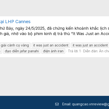
 tại LHP Cannes
hứ Bảy, ngày 24/5/2025, đã chứng kiến khoảnh khắc lịch s
h giá, nhờ vào bộ phim kinh dị trả thù “It Was Just an Acc
giải cành cọ vàng
it was just an accident
it was just an acciden
s
đạo diễn jafar panahi
điện ảnh iran
Trả lời: 1
Diễn đàn:
Ăn chơi
Email:
quangcao.vnreview@g