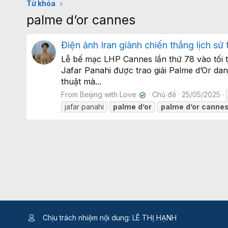
Từ khóa
palme d’or cannes
Điện ảnh Iran giành chiến thắng lịch sử
Lễ bế mạc LHP Cannes lần thứ 78 vào tối t
Jafar Panahi được trao giải Palme d’Or dan
thuật mà...
From Beijing with Love
Chủ đề
25/05/2025
✔
jafar panahi
palme
d’or
palme
d’or
canne
Chịu trách nhiệm nội dung: LÊ THỊ HẠNH