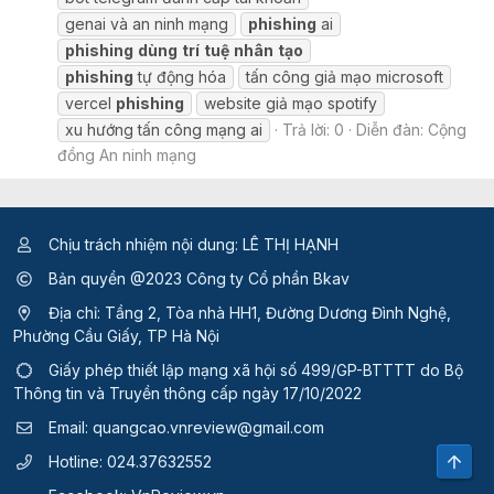
genai và an ninh mạng
phishing
ai
phishing
dùng
trí
tuệ
nhân
tạo
phishing
tự động hóa
tấn công giả mạo microsoft
vercel
phishing
website giả mạo spotify
xu hướng tấn công mạng ai
Trả lời: 0
Diễn đàn:
Cộng
đồng An ninh mạng
Chịu trách nhiệm nội dung: LÊ THỊ HẠNH
Bản quyền @2023 Công ty Cổ phần Bkav
Địa chỉ: Tầng 2, Tòa nhà HH1, Đường Dương Đình Nghệ,
Phường Cầu Giấy, TP Hà Nội
Giấy phép thiết lập mạng xã hội số 499/GP-BTTTT
do Bộ
Thông tin và Truyền thông cấp ngày 17/10/2022
Email:
quangcao.vnreview@gmail.com
Top
Hotline:
024.37632552