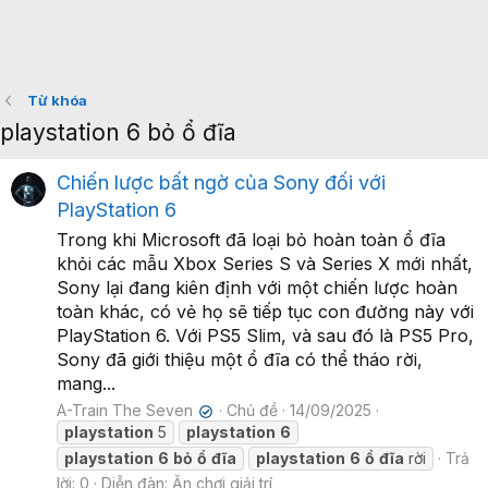
Từ khóa
playstation 6 bỏ ổ đĩa
Chiến lược bất ngờ của Sony đối với
PlayStation 6
Trong khi Microsoft đã loại bỏ hoàn toàn ổ đĩa
khỏi các mẫu Xbox Series S và Series X mới nhất,
Sony lại đang kiên định với một chiến lược hoàn
toàn khác, có vẻ họ sẽ tiếp tục con đường này với
PlayStation 6. Với PS5 Slim, và sau đó là PS5 Pro,
Sony đã giới thiệu một ổ đĩa có thể tháo rời,
mang...
A-Train The Seven
Chủ đề
14/09/2025
✔
playstation
5
playstation
6
playstation
6
bỏ
ổ
đĩa
playstation
6
ổ
đĩa
rời
Trả
lời: 0
Diễn đàn:
Ăn chơi giải trí