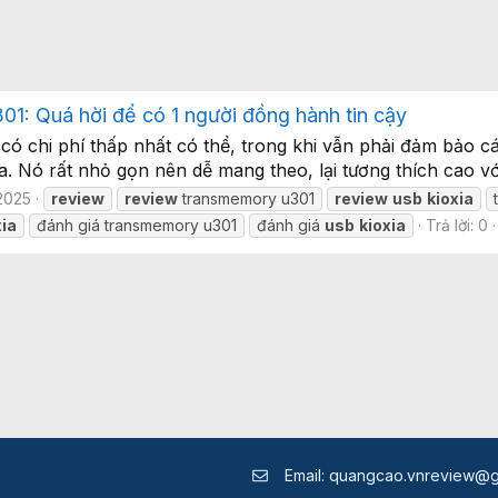
: Quá hời để có 1 người đồng hành tin cậy
ó chi phí thấp nhất có thể, trong khi vẫn phải đảm bảo các 
. Nó rất nhỏ gọn nên dễ mang theo, lại tương thích cao với
2025
review
review
transmemory u301
review
usb
kioxia
xia
đánh giá transmemory u301
đánh giá
usb
kioxia
Trả lời: 0
Email:
quangcao.vnreview@g