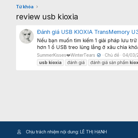
Từ khóa
review usb kioxia
Đánh giá USB KIOXIA TransMemory U301
Nếu bạn muốn tìm kiếm 1 giải pháp lưu trữ c
hơn 1 ổ USB treo lủng lẳng ở xâu chìa khóa
SummerKisses❤️WinterTears
Chủ đề
04/03/
✔
usb
kioxia
đánh giá
đánh giá sản phẩm
kio
Chịu trách nhiệm nội dung: LÊ THỊ HẠNH