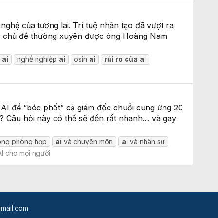
ghệ của tương lai. Trí tuệ nhân tạo đã vượt ra
I là chủ đề thường xuyên được ông Hoàng Nam
h
ai
nghề nghiệp
ai
osin
ai
rủi
ro
của
ai
g AI để “bóc phốt” cả giám đốc chuỗi cung ứng 20
? Câu hỏi này có thể sẽ đến rất nhanh… và gay
ong phòng họp
ai
và chuyên môn
ai
và nhân sự
AI cho mọi người
mail.com