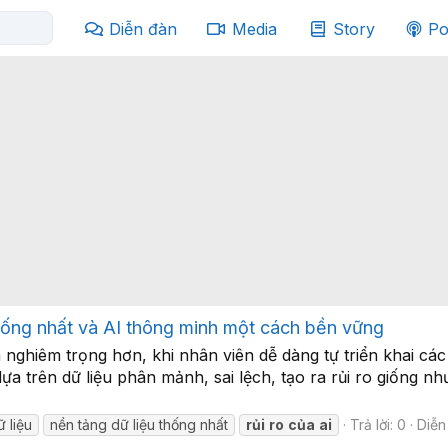
Diễn đàn
Media
Story
Po
 thống nhất và AI thông minh một cách bền vững
nghiêm trọng hơn, khi nhân viên dễ dàng tự triển khai cá
a trên dữ liệu phân mảnh, sai lệch, tạo ra rủi ro giống n
 liệu
nền tảng dữ liệu thống nhất
rủi
ro
của
ai
Trả lời: 0
Diễn