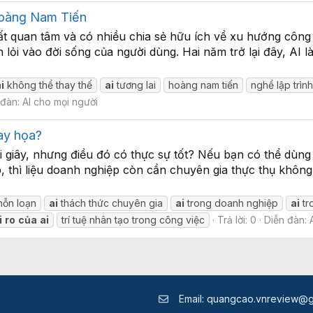
Hoàng Nam Tiến
t quan tâm và có nhiều chia sẻ hữu ích về xu hướng công n
 lỏi vào đời sống của người dùng. Hai năm trở lại đây, A
i
không thể thay thế
ai
tương lai
hoàng nam tiến
nghề lập trìn
 đàn:
AI cho mọi người
hay họa?
ài giây, nhưng điều đó có thực sự tốt? Nếu bạn có thể dùn
 thì liệu doanh nghiệp còn cần chuyên gia thực thụ không
hỗn loạn
ai
thách thức chuyên gia
ai
trong doanh nghiệp
ai
tr
i
ro
của
ai
trí tuệ nhân tạo trong công việc
Trả lời: 0
Diễn đàn:
Email:
quangcao.vnreview@g