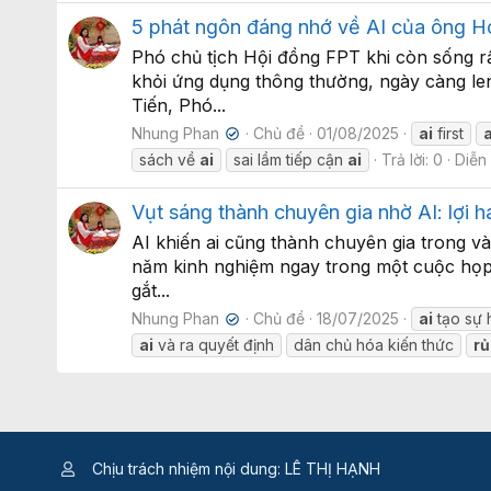
5 phát ngôn đáng nhớ về AI của ông 
Phó chủ tịch Hội đồng FPT khi còn sống rấ
khỏi ứng dụng thông thường, ngày càng len
Tiến, Phó...
Nhung Phan
Chủ đề
01/08/2025
ai
first
a
✔
sách về
ai
sai lầm tiếp cận
ai
Trả lời: 0
Diễn
Vụt sáng thành chuyên gia nhờ AI: lợi 
AI khiến ai cũng thành chuyên gia trong v
năm kinh nghiệm ngay trong một cuộc họp,
gắt...
Nhung Phan
Chủ đề
18/07/2025
ai
tạo sự 
✔
ai
và ra quyết định
dân chủ hóa kiến thức
rủ
Chịu trách nhiệm nội dung: LÊ THỊ HẠNH