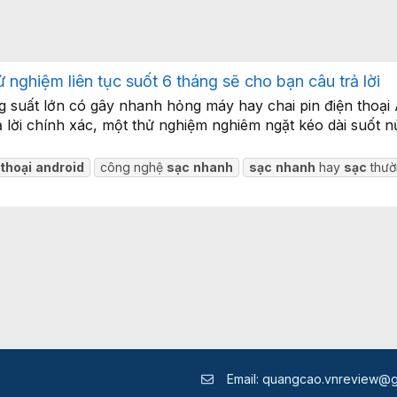
 nghiệm liên tục suốt 6 tháng sẽ cho bạn câu trả lời
 suất lớn có gây nhanh hỏng máy hay chai pin điện thoại 
ả lời chính xác, một thử nghiệm nghiêm ngặt kéo dài suốt n
thoại
android
công nghệ
sạc
nhanh
sạc
nhanh
hay
sạc
thườ
Email:
quangcao.vnreview@g