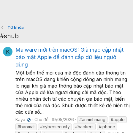
Từ khóa
#shub
Malware mới trên macOS: Giả mạo cập nhật
K
bảo mật Apple để đánh cắp dữ liệu người
dùng
Một biến thể mới của mã độc đánh cắp thông tin
trên macOS đang khiến cộng đồng an ninh mạng
lo ngại khi giả mạo thông báo cập nhật bảo mật
của Apple để lừa người dùng cài mã độc. Theo
nhiều phân tích từ các chuyên gia bảo mật, biến
thể mới của mã độc Shub được thiết kế để hiển thị
các cửa sổ...
Kaya
Chủ đề
19/05/2026
#anninhmang
#apple
✔
#baomat
#cybersecurity
#hackers
#iphone