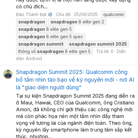
có chủ đích...
Đào Thành Đạt
Chủ đề
25/09/2025
qualcomm
✔
snapdragon
snapdragon
8 elite gen 2
snapdragon
8 elite gen 5
snapdragon
8 elite gen 5 spec
snapdragon
summit
snapdragon
summit
2025
thông số
snapdragon
8 elite gen 5
Trả lời: 0
Diễn
đàn:
Android
Snapdragon Summit 2025: Qualcomm công
bố tầm nhìn táo bạo về kỷ nguyên mới - nơi AI
là "giao diện người dùng"
Tại sự kiện Snapdragon Summit 2025 đang diễn ra
ở Maui, Hawaii, CEO của Qualcomm, ông Cristiano
Amon, đã không chỉ giới thiệu các công nghệ mới
mà còn phác họa nên một tầm nhìn đầy tham
vọng về tương lai của ngành điện toán. Theo ông,
kỷ nguyên lấy smartphone làm trung tâm sắp kết
thúc, nhường...