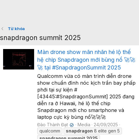
Từ khóa
snapdragon summit 2025
Màn drone show mãn nhãn hé lộ thế
hệ chip Snapdragon mới bùng nổ 🚀🚀
🚀 tại #SnapdragonSummit 2025
Qualcomm vừa có màn trình diễn drone
show chuẩn đỉnh nóc kịch trần bay phấp
phới tại sự kiện #
[43445:#SnapdragonSummit] 2025 đang
diễn ra ở Hawaii, hé lộ thế chip
Snapdragon mới cho smartphone và
laptop cực kỳ bùng nổ🚀🚀🚀
Đào Thành Đạt
Media
24/09/2025
✔
qualcomm
snapdragon
8 elite gen 5
snapdragon
summit
2025