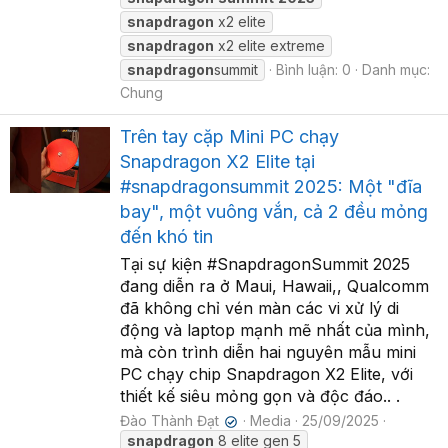
snapdragon
x2 elite
snapdragon
x2 elite extreme
snapdragon
summit
Bình luận: 0
Danh mục:
Chung
Trên tay cặp Mini PC chạy
Snapdragon X2 Elite tại
#snapdragonsummit 2025: Một "đĩa
bay", một vuông vắn, cả 2 đều mỏng
đến khó tin
Tại sự kiện #SnapdragonSummit 2025
đang diễn ra ở Maui, Hawaii,, Qualcomm
đã không chỉ vén màn các vi xử lý di
động và laptop mạnh mẽ nhất của mình,
mà còn trình diễn hai nguyên mẫu mini
PC chạy chip Snapdragon X2 Elite, với
thiết kế siêu mỏng gọn và độc đáo.. .
Đào Thành Đạt
Media
25/09/2025
✔
snapdragon
8 elite gen 5