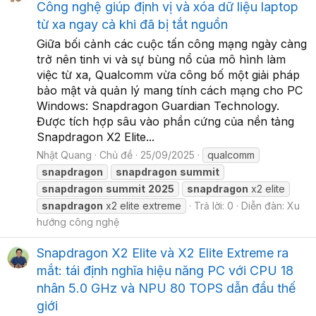
Công nghệ giúp định vị và xóa dữ liệu laptop
từ xa ngay cả khi đã bị tắt nguồn
Giữa bối cảnh các cuộc tấn công mạng ngày càng
trở nên tinh vi và sự bùng nổ của mô hình làm
việc từ xa, Qualcomm vừa công bố một giải pháp
bảo mật và quản lý mang tính cách mạng cho PC
Windows: Snapdragon Guardian Technology.
Được tích hợp sâu vào phần cứng của nền tảng
Snapdragon X2 Elite...
Nhật Quang
Chủ đề
25/09/2025
qualcomm
snapdragon
snapdragon
summit
snapdragon
summit
2025
snapdragon
x2 elite
snapdragon
x2 elite extreme
Trả lời: 0
Diễn đàn:
Xu
hướng công nghệ
Snapdragon X2 Elite và X2 Elite Extreme ra
mắt: tái định nghĩa hiệu năng PC với CPU 18
nhân 5.0 GHz và NPU 80 TOPS dẫn đầu thế
giới