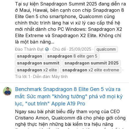
Tại sự kiện Snapdragon Summit 2025 đang diễn ra
ở Maui, Hawaii, bên cạnh con chip Snapdragon 8
Elite Gen 5 cho smartphone, Qualcomm cũng
chính thức trình làng hai vi xử lý cao cấp thế hệ
mới nhất dành cho PC Windows: Snapdragon X2
Elite Extreme và Snapdragon X2 Elite. Không chỉ
là một bản nâng...
Đào Thành Đạt
Chủ đề
25/09/2025
qualcomm
✔
snapdragon
snapdragon
8 elite gen 5
snapdragon
summit
snapdragon
summit
2025
snapdragon
x2 elite
snapdragon
x2 elite extreme
Trả lời: 1
Diễn đàn:
Máy tính
Benchmark Snapdragon 8 Elite Gen 5 vừa ra
mắt: Sức mạnh "không tưởng" phá vỡ mọi kỷ
lục, "out trình" Apple A19 Pro
Ngay sau bài phát biểu đầy tham vọng của CEO
Cristiano Amon, Qualcomm đã cho phép giới công
nghệ thực hiện những bài kiểm tra hiệu năng