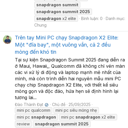
snapdragon
summit
snapdragon
summit
2025
snapdragon
x2 elite
Bình luận: 0
Danh mục:
Chung
Trên tay Mini PC chạy Snapdragon X2 Elite:
Một "đĩa bay", một vuông vắn, cả 2 đều
mỏng đến khó tin
Tại sự kiện Snapdragon Summit 2025 đang diễn ra
ở Maui, Hawaii,, Qualcomm đã không chỉ vén màn
các vi xử lý di động và laptop mạnh mẽ nhất của
mình, mà còn trình diễn hai nguyên mẫu mini PC
chạy chip Snapdragon X2 Elite, với thiết kế siêu
mỏng gọn và độc đáo, hứa hẹn sẽ định hình lại
tương lai...
Đào Thành Đạt
Chủ đề
25/09/2025
✔
mini pc qualcomm
mini pc siêu mỏng nhẹ
mini pc
snapdragon
mini pc
snapdragon
x2 elite
review
snapdragon
summit
2025