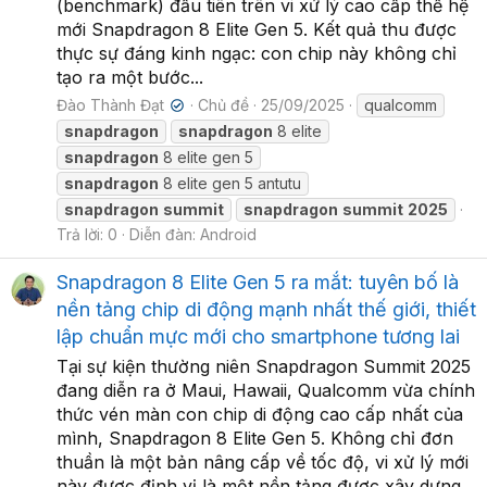
(benchmark) đầu tiên trên vi xử lý cao cấp thế hệ
mới Snapdragon 8 Elite Gen 5. Kết quả thu được
thực sự đáng kinh ngạc: con chip này không chỉ
tạo ra một bước...
Đào Thành Đạt
Chủ đề
25/09/2025
qualcomm
✔
snapdragon
snapdragon
8 elite
snapdragon
8 elite gen 5
snapdragon
8 elite gen 5 antutu
snapdragon
summit
snapdragon
summit
2025
Trả lời: 0
Diễn đàn:
Android
Snapdragon 8 Elite Gen 5 ra mắt: tuyên bố là
nền tảng chip di động mạnh nhất thế giới, thiết
lập chuẩn mực mới cho smartphone tương lai
Tại sự kiện thường niên Snapdragon Summit 2025
đang diễn ra ở Maui, Hawaii, Qualcomm vừa chính
thức vén màn con chip di động cao cấp nhất của
mình, Snapdragon 8 Elite Gen 5. Không chỉ đơn
thuần là một bản nâng cấp về tốc độ, vi xử lý mới
này được định vị là một nền tảng được xây dựng