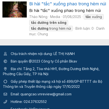
Bi hài "tắc" xuồng phao trong hẻm núi
Bi hài "tắc" xuồng phao trong hẻm núi
Thảo Nông
Media
01/08/2025
tắc
xuồng
tắc
đường
trên
sông
tắc
đường
trong hẻm núi
Bình luận: 0
Danh
mục: Chung
Chịu trách nhiệm nội dung: LÊ THỊ HẠNH
Bản quyền @2023 Công ty Cổ phần Bkav
Địa chỉ: Tầng 2, Tòa nhà HH1, Đường Dương Đình Nghệ,
Phường Cầu Giấy, TP Hà Nội
Giấy phép thiết lập mạng xã hội số 499/GP-BTTTT
do Bộ
Thông tin và Truyền thông cấp ngày 17/10/2022
Email:
quangcao.vnreview@gmail.com
Hotline:
024.37632552