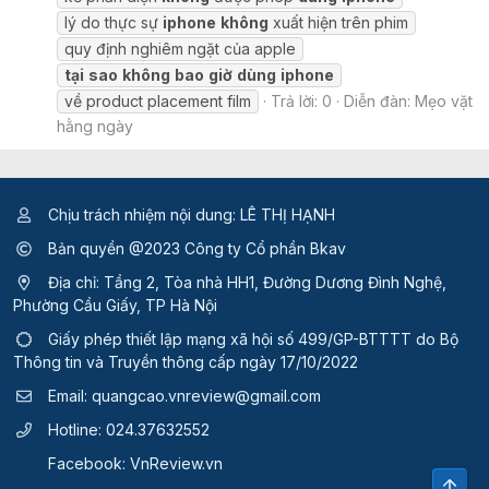
lý do thực sự
iphone
không
xuất hiện trên phim
quy định nghiêm ngặt của apple
tại
sao
không
bao
giờ
dùng
iphone
về product placement film
Trả lời: 0
Diễn đàn:
Mẹo vặt
hằng ngày
Chịu trách nhiệm nội dung: LÊ THỊ HẠNH
Bản quyền @2023 Công ty Cổ phần Bkav
Địa chỉ: Tầng 2, Tòa nhà HH1, Đường Dương Đình Nghệ,
Phường Cầu Giấy, TP Hà Nội
Giấy phép thiết lập mạng xã hội số 499/GP-BTTTT
do Bộ
Thông tin và Truyền thông cấp ngày 17/10/2022
Email:
quangcao.vnreview@gmail.com
Hotline:
024.37632552
Facebook:
VnReview.vn
Top