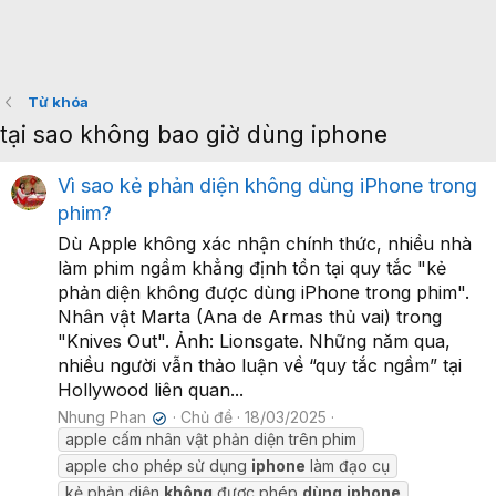
Từ khóa
tại sao không bao giờ dùng iphone
Vì sao kẻ phản diện không dùng iPhone trong
phim?
Dù Apple không xác nhận chính thức, nhiều nhà
làm phim ngầm khẳng định tồn tại quy tắc "kẻ
phản diện không được dùng iPhone trong phim".
Nhân vật Marta (Ana de Armas thủ vai) trong
"Knives Out". Ảnh: Lionsgate. Những năm qua,
nhiều người vẫn thảo luận về “quy tắc ngầm” tại
Hollywood liên quan...
Nhung Phan
Chủ đề
18/03/2025
✔
apple cấm nhân vật phản diện trên phim
apple cho phép sử dụng
iphone
làm đạo cụ
kẻ phản diện
không
được phép
dùng
iphone