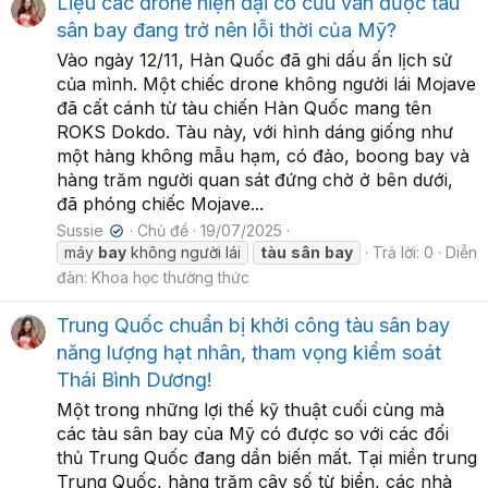
Liệu các drone hiện đại có cứu vãn được tàu
sân bay đang trở nên lỗi thời của Mỹ?
Vào ngày 12/11, Hàn Quốc đã ghi dấu ấn lịch sử
của mình. Một chiếc drone không người lái Mojave
đã cất cánh từ tàu chiến Hàn Quốc mang tên
ROKS Dokdo. Tàu này, với hình dáng giống như
một hàng không mẫu hạm, có đảo, boong bay và
hàng trăm người quan sát đứng chờ ở bên dưới,
đã phóng chiếc Mojave...
Sussie
Chủ đề
19/07/2025
✔
máy
bay
không người lái
tàu
sân
bay
Trả lời: 0
Diễn
đàn:
Khoa học thường thức
Trung Quốc chuẩn bị khởi công tàu sân bay
năng lượng hạt nhân, tham vọng kiểm soát
Thái Bình Dương!
Một trong những lợi thế kỹ thuật cuối cùng mà
các tàu sân bay của Mỹ có được so với các đối
thủ Trung Quốc đang dần biến mất. Tại miền trung
Trung Quốc, hàng trăm cây số từ biển, các nhà