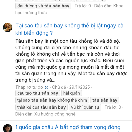
đại dương và
tàu
sân
bay
Trả lời: 0
Diễn đàn:
Khoa
học thường thức
Tại sao tàu sân bay không thể bị lật ngay cả
khi biển động ?
Tàu sân bay là một con tàu khổng lồ và đồ sộ.
Chúng cũng đại diện cho những khoản đầu tư
khổng lồ không chỉ về tiền bạc mà còn về thời
gian phát triển và các nguồn lực khác. Điều cuối
cùng mà một quốc gia mong muốn là mất đi một
tài sản quan trọng như vậy. Một tàu sân bay được
trang bị súng và...
Tháp rơi tự do
Chủ đề
29/11/2025
✔
cấu tạo
tàu
sân
bay
hải quân
tại sao
tàu
sân
bay
không thể chìm
tàu
sân
bay
thiết kế của
tàu
sân
bay
vũ khí quân sự
Trả lời: 0
Diễn đàn:
Xu hướng công nghệ
1 quốc gia châu Á bất ngờ tham vọng đóng