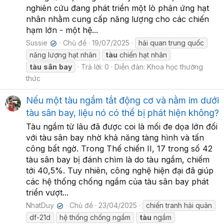
nghiên cứu đang phát triển một lò phản ứng hạt
nhân nhằm cung cấp năng lượng cho các chiến
hạm lớn - một hệ...
Sussie
Chủ đề
19/07/2025
hải quan trung quốc
✔
năng lượng hạt nhân
tàu
chiến hạt nhân
tàu
sân
bay
Trả lời: 0
Diễn đàn:
Khoa học thường
thức
Nếu một tàu ngầm tắt động cơ và nằm im dưới
tàu sân bay, liệu nó có thể bị phát hiện không?
Tàu ngầm từ lâu đã được coi là mối đe dọa lớn đối
với tàu sân bay nhờ khả năng tàng hình và tấn
công bất ngờ. Trong Thế chiến II, 17 trong số 42
tàu sân bay bị đánh chìm là do tàu ngầm, chiếm
tới 40,5%. Tuy nhiên, công nghệ hiện đại đã giúp
các hệ thống chống ngầm của tàu sân bay phát
triển vượt...
NhatDuy
Chủ đề
23/04/2025
chiến tranh hải quân
✔
df-21d
hệ thống chống ngầm
tàu
ngầm