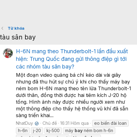
Từ khóa
tàu sân bay
H-6N mang theo Thunderbolt-1 lần đầu xuất
hiện: Trung Quốc đang gửi thông điệp gì tới
các nhóm tàu sân bay?
Một đoạn video quảng bá chỉ kéo dài vài giây
nhưng đã thu hút sự chú ý khi cho thấy máy bay
ném bom H-6N mang theo tên lửa Thunderbolt-1
dưới thân, đồng thời được hai tiêm kích J-20 hộ
tống. Hình ảnh này được nhiều người xem như
một thông điệp cho thấy hệ thống vũ khí đã sẵn
sàng triển khai...
NhatDuy
Chủ đề
16:31 Hôm qua
eo biển đài loan
✔
h-6n
j-20
kj-500
máy
bay
ném bom h-6n