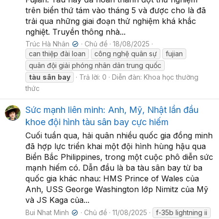
trên biển thứ tám vào tháng 5 và được cho là đã
trải qua những giai đoạn thử nghiệm khá khắc
nghiệt. Truyền thông nhà...
Trúc Hà Nhân
Chủ đề
18/08/2025
✔
can thiệp đài loan
công nghệ quân sự
fujian
quân đội giải phóng nhân dân trung quốc
tàu
sân
bay
Trả lời: 0
Diễn đàn:
Khoa học thường
thức
Sức mạnh liên minh: Anh, Mỹ, Nhật lần đầu
khoe đội hình tàu sân bay cực hiếm
Cuối tuần qua, hải quân nhiều quốc gia đồng minh
đã hợp lực triển khai một đội hình hùng hậu qua
Biển Bắc Philippines, trong một cuộc phô diễn sức
mạnh hiếm có. Dẫn đầu là ba tàu sân bay từ ba
quốc gia khác nhau: HMS Prince of Wales của
Anh, USS George Washington lớp Nimitz của Mỹ
và JS Kaga của...
Bui Nhat Minh
Chủ đề
11/08/2025
f-35b lightning ii
✔