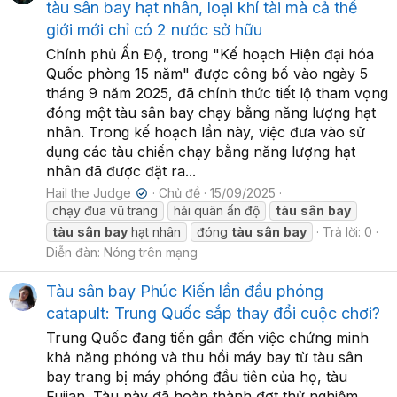
tàu sân bay hạt nhân, loại khí tài mà cả thế
giới mới chỉ có 2 nước sở hữu
Chính phủ Ấn Độ, trong "Kế hoạch Hiện đại hóa
Quốc phòng 15 năm" được công bố vào ngày 5
tháng 9 năm 2025, đã chính thức tiết lộ tham vọng
đóng một tàu sân bay chạy bằng năng lượng hạt
nhân. Trong kế hoạch lần này, việc đưa vào sử
dụng các tàu chiến chạy bằng năng lượng hạt
nhân đã được đặt ra...
Hail the Judge
Chủ đề
15/09/2025
✔
chạy đua vũ trang
hải quân ấn độ
tàu
sân
bay
tàu
sân
bay
hạt nhân
đóng
tàu
sân
bay
Trả lời: 0
Diễn đàn:
Nóng trên mạng
Tàu sân bay Phúc Kiến lần đầu phóng
catapult: Trung Quốc sắp thay đổi cuộc chơi?
Trung Quốc đang tiến gần đến việc chứng minh
khả năng phóng và thu hồi máy bay từ tàu sân
bay trang bị máy phóng đầu tiên của họ, tàu
Fujian. Tàu này đã hoàn thành đợt thử nghiệm