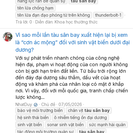
năng lực răn đe quân sự
tàu
sân
bay
tên lửa chống hạm
tên lửa đạn đạo phóng từ trên không
thunderbolt-1
Trả lời: 0
Diễn đàn:
Khoa học thường thức
Vì sao mỗi lần tàu sân bay xuất hiện lại bị xem
là “cơn ác mộng” đối với sinh vật biển dưới đại
dương?
Với sự phát triển nhanh chóng của công nghệ
hiện đại, phạm vi hoạt động của con người không
còn bị giới hạn trên đất liền. Từ bầu trời rộng lớn
đến đáy đại dương sâu thẳm, dấu vết của hoạt
động và khám phá của nhân loại có mặt ở khắp
nơi. Vì vậy, đối với mỗi quốc gia, tranh chấp chiến
lược không...
NhatDuy
Chủ đề
07/05/2026
✔
bảo vệ môi trường biển
chân vịt
tàu
sân
bay
hệ sinh thái biển
ô nhiễm tiếng ồn đại dương
sinh vật biển
sonar sinh vật biển
sức mạnh hải quân
tác động môi trường quân sự
tàu
sân
bay