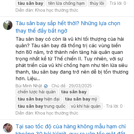
tàu
sân
bay
tên lửa chống hạm
thủy lôi
Trả lời: 0
Diễn đàn:
Khoa học thường thức
Tàu sân bay sắp hết thời? Những lựa chọn
thay thế đầy bất ngờ
Tàu sân bay có còn là vũ khí tối thượng của hải
quân? Tàu sân bay đã thống trị các vùng biển
hơn 80 năm, trở thành nền tảng hải quân quan
trọng nhất kể từ Thế chiến II. Tuy nhiên, với sự
phát triển của vũ khí chống hạm như tên lửa siêu
thanh, tàu sân bay đang trở nên dễ bị tổn thương
hơn. Liệu...
Bùi Minh Nhật
Chủ đề
29/03/2025
✔
chiến lược hải quân
tàu
sân
bay
tàu
sân
bay
hiện đại
tàu
sân
bay
mỹ
tàu
sân
bay
trung quốc
vũ khí hải quân
Trả lời: 0
Diễn đàn:
Khoa học thường thức
Tại sao tốc độ của hàng không mẫu hạm chỉ
khoảng 30 hải lý/giờ, quy ra vận tốc mặt đất