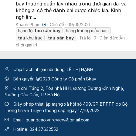
bay thường quấn lấy nhau trong thời gian dài và
không ai có thể đánh bại được chiếc kia. Kinh
nghiệm...
Khánh Phạm
Chủ đề
09/05/2021
✔
hạm đội
tàu
sân
bay
hàng không mẫu hạm
tàu
khu trục
tàu
sân
bay
Trả lời: 0
Diễn đàn:
Ăn
chơi giải trí
Chịu trách nhiệm nội dung: LÊ THỊ HẠNH
Bản quyền @2023 Công ty Cổ phần Bkav
Địa chỉ: Tầng 2, Tòa nhà HH1, Đường Dương Đình Nghệ,
Phường Cầu Giấy, TP Hà Nội
Giấy phép thiết lập mạng xã hội số 499/GP-BTTTT
do Bộ
Thông tin và Truyền thông cấp ngày 17/10/2022
Email:
quangcao.vnreview@gmail.com
Hotline:
024.37632552