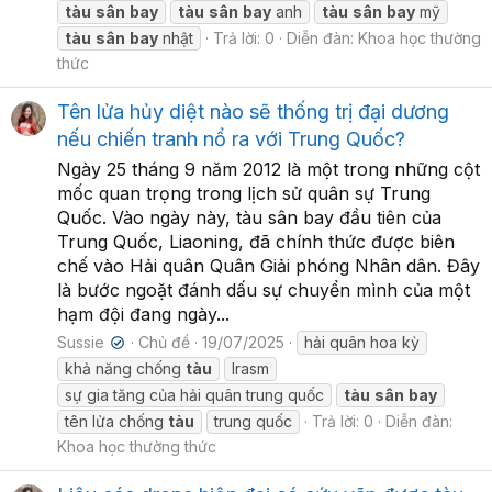
tàu
sân
bay
tàu
sân
bay
anh
tàu
sân
bay
mỹ
tàu
sân
bay
nhật
Trả lời: 0
Diễn đàn:
Khoa học thường
thức
Tên lửa hủy diệt nào sẽ thống trị đại dương
nếu chiến tranh nổ ra với Trung Quốc?
Ngày 25 tháng 9 năm 2012 là một trong những cột
mốc quan trọng trong lịch sử quân sự Trung
Quốc. Vào ngày này, tàu sân bay đầu tiên của
Trung Quốc, Liaoning, đã chính thức được biên
chế vào Hải quân Quân Giải phóng Nhân dân. Đây
là bước ngoặt đánh dấu sự chuyển mình của một
hạm đội đang ngày...
Sussie
Chủ đề
19/07/2025
hải quân hoa kỳ
✔
khả năng chống
tàu
lrasm
sự gia tăng của hải quân trung quốc
tàu
sân
bay
tên lửa chống
tàu
trung quốc
Trả lời: 0
Diễn đàn:
Khoa học thường thức