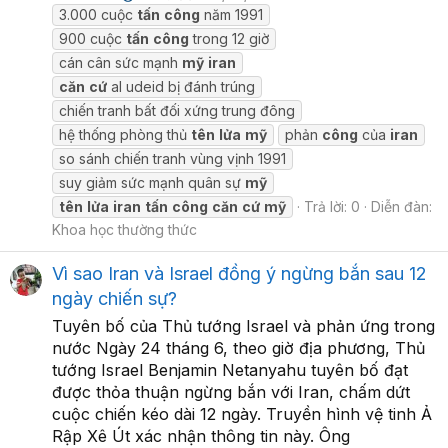
3.000 cuộc
tấn
công
năm 1991
900 cuộc
tấn
công
trong 12 giờ
cán cân sức mạnh
mỹ
iran
căn
cứ
al udeid bị đánh trúng
chiến tranh bất đối xứng trung đông
hệ thống phòng thủ
tên
lửa
mỹ
phản
công
của
iran
so sánh chiến tranh vùng vịnh 1991
suy giảm sức mạnh quân sự
mỹ
tên
lửa
iran
tấn
công
căn
cứ
mỹ
Trả lời: 0
Diễn đàn:
Khoa học thường thức
Vì sao Iran và Israel đồng ý ngừng bắn sau 12
ngày chiến sự?
Tuyên bố của Thủ tướng Israel và phản ứng trong
nước Ngày 24 tháng 6, theo giờ địa phương, Thủ
tướng Israel Benjamin Netanyahu tuyên bố đạt
được thỏa thuận ngừng bắn với Iran, chấm dứt
cuộc chiến kéo dài 12 ngày. Truyền hình vệ tinh Ả
Rập Xê Út xác nhận thông tin này. Ông