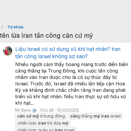
Từ khóa
tên lửa iran tấn công căn cứ mỹ
Liệu Israel có sử dụng vũ khí hạt nhân? Iran
tấn công Israel không sợ sao?
Nhiều người cảm thấy hoang mang trước diễn biến
căng thẳng tại Trung Đông, khi cuộc tấn công
nhằm vào Iran được cho là có sự thúc đẩy từ
Israel. Trước đó, Israel đã nhiều lần tiếp cận Hoa
Kỳ và khẳng định chắc chắn rằng Iran đang phát
triển vũ khí hạt nhân. Nếu Iran thực sự sở hữu vũ
khí hạt...
Mr Bens
Chủ đề
10/03/2026
✔
căn
cứ
mỹ
ở trung đông
căn
g thẳng
mỹ
iran
israel
chiến lược
iran
trả đũa
mỹ
chiến lược quân sự
iran
israel