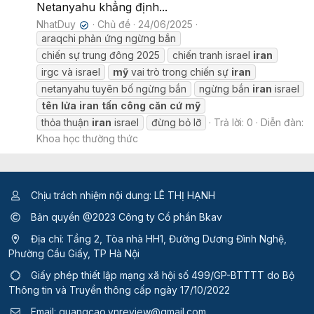
Netanyahu khẳng định...
NhatDuy
Chủ đề
24/06/2025
✔
araqchi phản ứng ngừng bắn
chiến sự trung đông 2025
chiến tranh israel
iran
irgc và israel
mỹ
vai trò trong chiến sự
iran
netanyahu tuyên bố ngừng bắn
ngừng bắn
iran
israel
tên
lửa
iran
tấn
công
căn
cứ
mỹ
thỏa thuận
iran
israel
đừng bỏ lỡ
Trả lời: 0
Diễn đàn:
Khoa học thường thức
Chịu trách nhiệm nội dung: LÊ THỊ HẠNH
Bản quyền @2023 Công ty Cổ phần Bkav
Địa chỉ: Tầng 2, Tòa nhà HH1, Đường Dương Đình Nghệ,
Phường Cầu Giấy, TP Hà Nội
Giấy phép thiết lập mạng xã hội số 499/GP-BTTTT
do Bộ
Thông tin và Truyền thông cấp ngày 17/10/2022
Email:
quangcao.vnreview@gmail.com