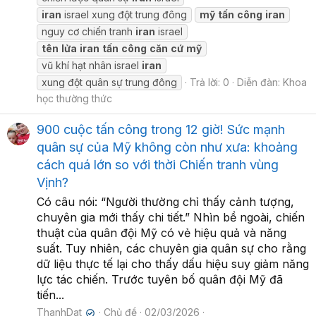
iran
israel xung đột trung đông
mỹ
tấn
công
iran
nguy cơ chiến tranh
iran
israel
tên
lửa
iran
tấn
công
căn
cứ
mỹ
vũ khí hạt nhân israel
iran
xung đột quân sự trung đông
Trả lời: 0
Diễn đàn:
Khoa
học thường thức
900 cuộc tấn công trong 12 giờ! Sức mạnh
quân sự của Mỹ không còn như xưa: khoảng
cách quá lớn so với thời Chiến tranh vùng
Vịnh?
Có câu nói: “Người thường chỉ thấy cảnh tượng,
chuyên gia mới thấy chi tiết.” Nhìn bề ngoài, chiến
thuật của quân đội Mỹ có vẻ hiệu quả và năng
suất. Tuy nhiên, các chuyên gia quân sự cho rằng
dữ liệu thực tế lại cho thấy dấu hiệu suy giảm năng
lực tác chiến. Trước tuyên bố quân đội Mỹ đã
tiến...
ThanhDat
Chủ đề
02/03/2026
✔