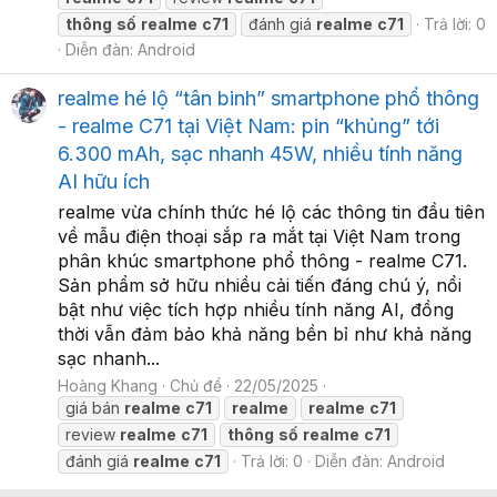
thông
số
realme
c71
đánh giá
realme
c71
Trả lời: 0
Diễn đàn:
Android
realme hé lộ “tân binh” smartphone phổ thông
- realme C71 tại Việt Nam: pin “khủng” tới
6.300 mAh, sạc nhanh 45W, nhiều tính năng
AI hữu ích
realme vừa chính thức hé lộ các thông tin đầu tiên
về mẫu điện thoại sắp ra mắt tại Việt Nam trong
phân khúc smartphone phổ thông - realme C71.
Sản phẩm sở hữu nhiều cải tiến đáng chú ý, nổi
bật như việc tích hợp nhiều tính năng AI, đồng
thời vẫn đảm bảo khả năng bền bỉ như khả năng
sạc nhanh...
Hoàng Khang
Chủ đề
22/05/2025
giá bán
realme
c71
realme
realme
c71
review
realme
c71
thông
số
realme
c71
đánh giá
realme
c71
Trả lời: 0
Diễn đàn:
Android