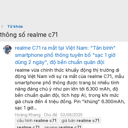
Từ khóa
thông số realme c71
realme C71 ra mắt tại Việt Nam: "Tân binh"
smartphone phổ thông tuyên bố "sạc 1 giờ
dùng 2 ngày", độ bền chuẩn quân đội
realme vừa chính thức khuấy động thị trường di
động Việt Nam với sự ra mắt của realme C71, mẫu
smartphone phổ thông được trang bị nhiều tính
năng đáng chú ý như pin lớn tới 6.300 mAh, độ
bền chuẩn quân đội, tích hợp AI, trong khi mức
giá chưa đến 4 triệu đồng. Pin "khủng" 6.300mAh,
sạc 1 giờ...
Hoàng Khang
Chủ đề
02/06/2025
cấu hình
realme
c71
giá bán
realme
c71
realme
c71
review
realme
c71