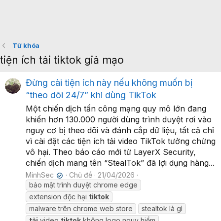
Từ khóa
tiện ích tải tiktok giả mạo
Đừng cài tiện ích này nếu không muốn bị
“theo dõi 24/7” khi dùng TikTok
Một chiến dịch tấn công mạng quy mô lớn đang
khiến hơn 130.000 người dùng trình duyệt rơi vào
nguy cơ bị theo dõi và đánh cắp dữ liệu, tất cả chỉ
vì cài đặt các tiện ích tải video TikTok tưởng chừng
vô hại. Theo báo cáo mới từ LayerX Security,
chiến dịch mang tên “StealTok” đã lợi dụng hàng...
MinhSec
Chủ đề
21/04/2026
✔
bảo mật trình duyệt chrome edge
extension độc hại
tiktok
malware trên chrome web store
stealtok là gì
tải
video
tiktok
không logo nguy hiểm