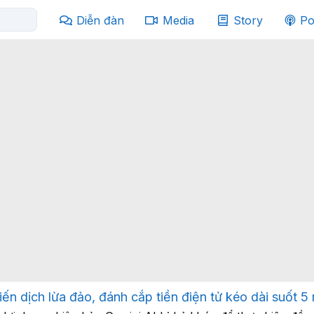
Diễn đàn
Media
Story
Po
iến dịch lừa đảo, đánh cắp tiền điện tử kéo dài suốt 