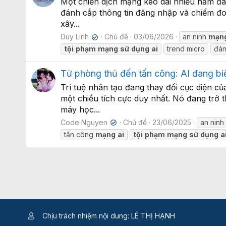
Một chiến dịch mạng kéo dài nhiều năm đã 
đánh cắp thông tin đăng nhập và chiếm đoạ
xây...
Duy Linh
Chủ đề
03/06/2026
an ninh
mạn
✔
tội
phạm
mạng
sử
dụng
ai
trend micro
đán
Từ phòng thủ đến tấn công: AI đang bi
Trí tuệ nhân tạo đang thay đổi cục diện c
một chiều tích cực duy nhất. Nó đang trở
máy học...
Code Nguyen
Chủ đề
23/06/2025
an nin
✔
tấn công
mạng
ai
tội
phạm
mạng
sử
dụng
a
Chịu trách nhiệm nội dung: LÊ THỊ HẠNH