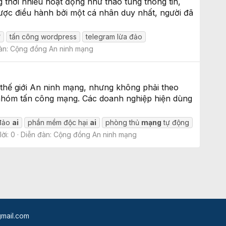
 thời nhiều hoạt động như thao túng thông tin,
được điều hành bởi một cá nhân duy nhất, người đã
ử
tấn công wordpress
telegram lừa đảo
àn:
Cộng đồng An ninh mạng
 thế giới An ninh mạng, nhưng không phải theo
c nhóm tấn công mạng. Các doanh nghiệp hiện dùng
 đảo
ai
phần mềm độc hại
ai
phòng thủ
mạng
tự động
lời: 0
Diễn đàn:
Cộng đồng An ninh mạng
mail.com