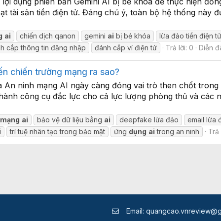
lợi dụng phiên bản Gemini AI bị bẻ khóa để thực hiện đồng
t tài sản tiền điện tử. Đáng chú ý, toàn bộ hệ thống này 
g
ai
chiến dịch qanon
gemini
ai
bị bẻ khóa
lừa đảo tiền điện t
h cắp thông tin đăng nhập
đánh cắp ví điện tử
Trả lời: 0
Diễn đ
ến chiến trường mạng ra sao?
ủa An ninh mạng AI ngày càng đóng vai trò then chốt trong
 thành công cụ đắc lực cho cả lực lượng phòng thủ và cá
h
mạng
ai
bảo vệ dữ liệu bằng
ai
deepfake lừa đảo
email lừa
i
trí tuệ nhân tạo trong bảo mật
ứng
dụng
ai
trong an ninh
Trả 
Email:
quangcao.vnreview@g