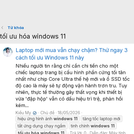
Từ khóa
tối ưu hóa windows 11
Laptop mới mua vẫn chạy chậm? Thử ngay 3
cách tối ưu Windows 11 này
Nhiều người tin rằng chỉ cần chi tiền cho một
chiếc laptop trang bị cấu hình phần cứng tối tân
nhất như chip Core Ultra thế hệ mới và ổ SSD tốc
độ cao là máy sẽ tự động vận hành trơn tru. Tuy
nhiên, thực tế thường gây thất vọng khi thiết bị
vừa 'đập hộp' vẫn có dấu hiệu trì trệ, phản hồi
kém...
Kiều My
Chủ đề
18/05/2026
✔
hiệu ứng hình ảnh
windows
11
tăng tốc laptop mới
tắt ứng dụng chạy ngầm
tinh chỉnh
windows
11
tối
ưu
hóa
windows
11
Trả lời: 0
Diễn đàn:
Máy tính