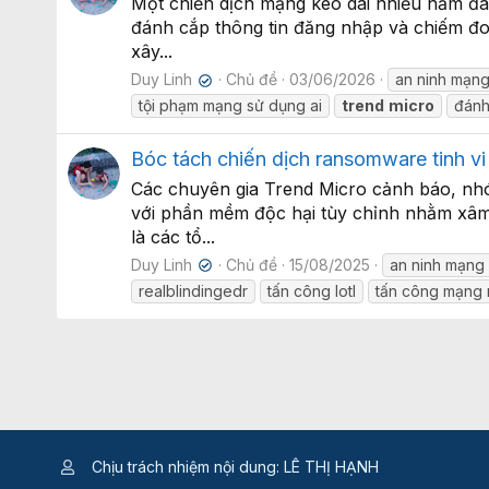
Một chiến dịch mạng kéo dài nhiều năm đã 
đánh cắp thông tin đăng nhập và chiếm đoạ
xây...
Duy Linh
Chủ đề
03/06/2026
an ninh mạng
✔
tội phạm mạng sử dụng ai
trend
micro
đánh
Bóc tách chiến dịch ransomware tinh v
Các chuyên gia Trend Micro cảnh báo, nh
với phần mềm độc hại tùy chỉnh nhằm xâm 
là các tổ...
Duy Linh
Chủ đề
15/08/2025
an ninh mạng
✔
realblindingedr
tấn công lotl
tấn công mạng 
Chịu trách nhiệm nội dung: LÊ THỊ HẠNH