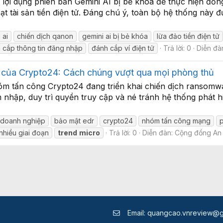
lợi dụng phiên bản Gemini AI bị bẻ khóa để thực hiện đồng
t tài sản tiền điện tử. Đáng chú ý, toàn bộ hệ thống này 
 ai
chiến dịch qanon
gemini ai bị bẻ khóa
lừa đảo tiền điện tử
 cắp thông tin đăng nhập
đánh cắp ví điện tử
Trả lời: 0
Diễn đà
i của Crypto24: Cách chúng vượt qua mọi phòng thủ
óm tấn công Crypto24 đang triển khai chiến dịch ransomw
nhập, duy trì quyền truy cập và né tránh hệ thống phát h
 doanh nghiệp
bảo mật edr
crypto24
nhóm tấn công mạng
nhiều giai đoạn
trend
micro
Trả lời: 0
Diễn đàn:
Cộng đồng An
Email:
quangcao.vnreview@g