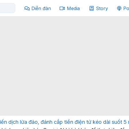
Diễn đàn
Media
Story
Po
iến dịch lừa đảo, đánh cắp tiền điện tử kéo dài suốt 