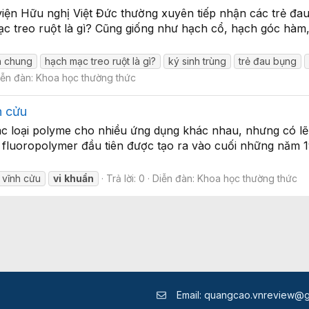
iện Hữu nghị Việt Đức thường xuyên tiếp nhận các trẻ đau
c treo ruột là gì? Cũng giống như hạch cổ, hạch góc hàm,
nh chung
hạch mạc treo ruột là gì?
ký sinh trùng
trẻ đau bụng
iễn đàn:
Khoa học thường thức
h cửu
các loại polyme cho nhiều ứng dụng khác nhau, nhưng có lẽ
 fluoropolymer đầu tiên được tạo ra vào cuối những năm 1
 vĩnh cửu
vi
khuẩn
Trả lời: 0
Diễn đàn:
Khoa học thường thức
Email:
quangcao.vnreview@g