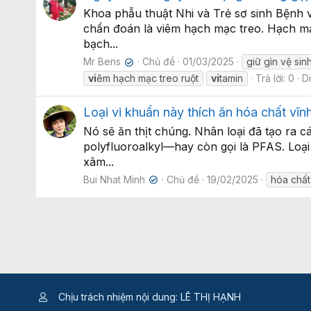
Khoa phẫu thuật Nhi và Trẻ sơ sinh Bệnh v
chẩn đoán là viêm hạch mạc treo. Hạch mạ
bạch...
Mr Bens
Chủ đề
01/03/2025
giữ gìn vệ si
✔
vi
êm hạch mạc treo ruột
vi
tamin
Trả lời: 0
D
Loại vi khuẩn này thích ăn hóa chất vĩn
Nó sẽ ăn thịt chúng. Nhân loại đã tạo ra 
polyfluoroalkyl—hay còn gọi là PFAS. Loại
xâm...
Bui Nhat Minh
Chủ đề
19/02/2025
hóa chất
✔
Chịu trách nhiệm nội dung: LÊ THỊ HẠNH