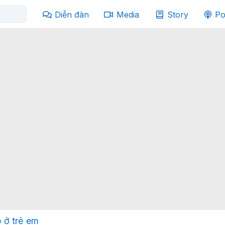
Diễn đàn
Media
Story
Po
 ở trẻ em