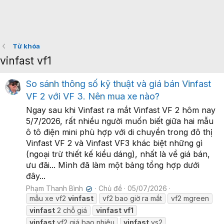
Từ khóa
vinfast vf1
So sánh thông số kỹ thuật và giá bán Vinfast
VF 2 với VF 3. Nên mua xe nào?
Ngay sau khi Vinfast ra mắt Vinfast VF 2 hôm nay
5/7/2026, rất nhiều người muốn biết giữa hai mẫu
ô tô điện mini phù hợp với di chuyển trong đô thị
Vinfast VF 2 và Vinfast VF3 khác biệt những gì
(ngoại trừ thiết kế kiểu dáng), nhất là về giá bán,
ưu đãi... Mình đã làm một bảng tổng hợp dưới
đây...
Phạm Thanh Bình
Chủ đề
05/07/2026
✔
mẫu xe vf2
vinfast
vf2 bao giờ ra mắt
vf2 mgreen
vinfast
2 chỗ giá
vinfast
vf1
vinfast
vf2 giá bao nhiêu
vinfast
vs2