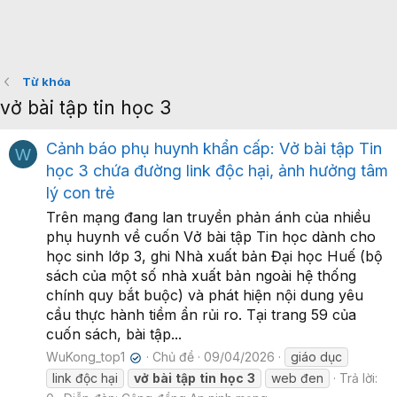
Từ khóa
vở bài tập tin học 3
Cảnh báo phụ huynh khẩn cấp: Vở bài tập Tin
W
học 3 chứa đường link độc hại, ảnh hưởng tâm
lý con trẻ
Trên mạng đang lan truyền phản ánh của nhiều
phụ huynh về cuốn Vở bài tập Tin học dành cho
học sinh lớp 3, ghi Nhà xuất bản Đại học Huế (bộ
sách của một số nhà xuất bản ngoài hệ thống
chính quy bắt buộc) và phát hiện nội dung yêu
cầu thực hành tiềm ẩn rủi ro. Tại trang 59 của
cuốn sách, bài tập...
WuKong_top1
Chủ đề
09/04/2026
giáo dục
✔
link độc hại
vở
bài
tập
tin
học
3
web đen
Trả lời: